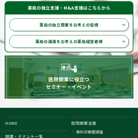
薬局の独立支援・M&A支援はこちらから
薬局の独立開業をお考えの皆様
east
薬局の譲渡をお考えの薬局経営者様
east
医院開業に役立つ
セミナー・イベント
HOME
医院開業支援
無料診療圏調査
開業・テナント一覧