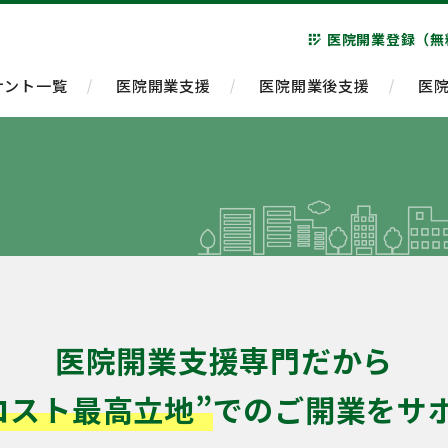
医院開業登録（無
app_registration
ナント一覧
医院開業支援
医院開業後支援
医
医院開業支援専門だから
コスト最高立地”
でのご開業をサ