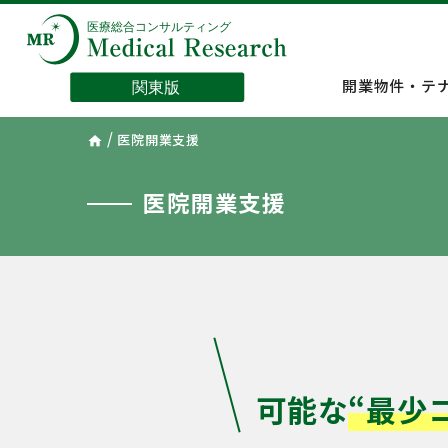
開業物件・テ
/
医院開業支援
home
医院開業支援
可能な
“最少