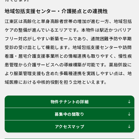
地域包括支援センター・介護拠点との連携性
江東区は高齢化と単身高齢者世帯の増加が進む一方、地域包括
ケアの整備が進んでいるエリアです。本物件は駅近かつバリア
フリー対応がしやすい新築モールであり、通院困難予防や早期
受診の受け皿として機能します。地域包括支援センターや訪問
看護・居宅介護支援事業所との情報連携も取りやすく、慢性疾
患管理から介護サービスへの導線構築が可能です。薬局併設に
より服薬管理支援も含めた多職種連携を実践しやすい点は、地
域医療における中核的役割を担う立地といえます。
物件テナントの詳細
south
募集中の間取り
south
アクセスマップ
south