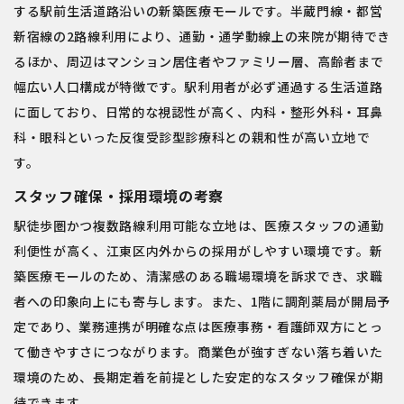
する駅前生活道路沿いの新築医療モールです。半蔵門線・都営
新宿線の2路線利用により、通勤・通学動線上の来院が期待でき
るほか、周辺はマンション居住者やファミリー層、高齢者まで
幅広い人口構成が特徴です。駅利用者が必ず通過する生活道路
に面しており、日常的な視認性が高く、内科・整形外科・耳鼻
科・眼科といった反復受診型診療科との親和性が高い立地で
す。
スタッフ確保・採用環境の考察
駅徒歩圏かつ複数路線利用可能な立地は、医療スタッフの通勤
利便性が高く、江東区内外からの採用がしやすい環境です。新
築医療モールのため、清潔感のある職場環境を訴求でき、求職
者への印象向上にも寄与します。また、1階に調剤薬局が開局予
定であり、業務連携が明確な点は医療事務・看護師双方にとっ
て働きやすさにつながります。商業色が強すぎない落ち着いた
環境のため、長期定着を前提とした安定的なスタッフ確保が期
待できます。