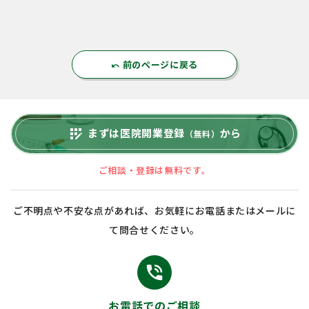
前のページに戻る
undo
まずは医院開業登録
から
app_registration
（無料）
ご相談・登録は無料です。
ご不明点や不安な点があれば、お気軽にお電話またはメールに
て問合せください。
phone_in_talk
お電話でのご相談