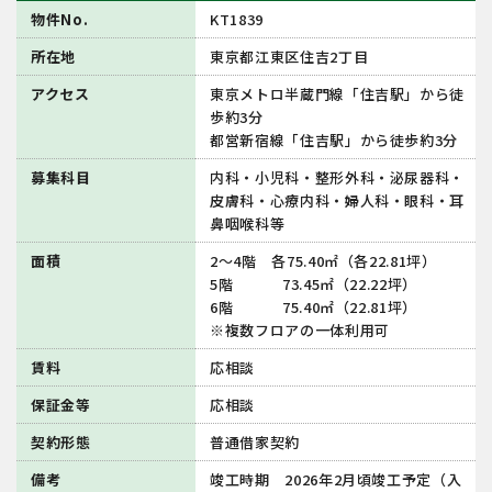
物件No.
KT1839
所在地
東京都江東区住吉2丁目
アクセス
東京メトロ半蔵門線「住吉駅」から徒
歩約3分
都営新宿線「住吉駅」から徒歩約3分
募集科目
内科・小児科・整形外科・泌尿器科・
皮膚科・心療内科・婦人科・眼科・耳
鼻咽喉科等
面積
2～4階 各75.40㎡（各22.81坪）
5階 73.45㎡（22.22坪）
6階 75.40㎡（22.81坪）
※複数フロアの一体利用可
賃料
応相談
保証金等
応相談
契約形態
普通借家契約
備考
竣工時期 2026年2月頃竣工予定（入