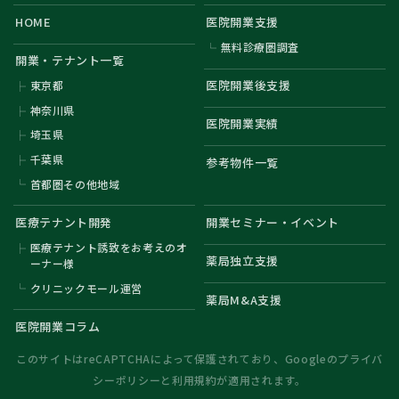
HOME
医院開業支援
無料診療圏調査
開業・テナント一覧
医院開業後支援
東京都
神奈川県
医院開業実績
埼玉県
千葉県
参考物件一覧
首都圏その他地域
医療テナント開発
開業セミナー・イベント
医療テナント誘致をお考えのオ
薬局独立支援
ーナー様
クリニックモール運営
薬局M&A支援
医院開業コラム
このサイトはreCAPTCHAによって保護されており、Googleの
プライバ
シーポリシー
と
利用規約
が適用されます。