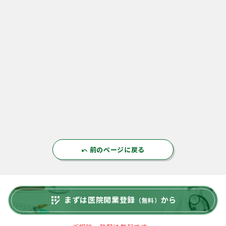
前のページに戻る
undo
まずは医院開業登録
から
app_registration
（無料）