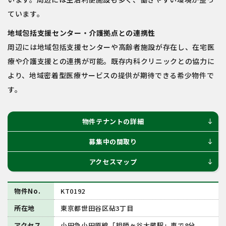
ています。
地域包括支援センター・介護拠点との連携性
周辺には地域包括支援センターや高齢者施設が存在し、在宅医
療や介護支援との連携が可能。既存内科クリニックとの協力に
より、地域密着型医療サービスの提供が期待できる希少物件で
す。
物件テナントの詳細
south
募集中の間取り
south
アクセスマップ
south
物件No.
KT0192
所在地
東京都世田谷区砧3丁目
アクセス
小田急小田原線「祖師ヶ谷大蔵駅」車で8分