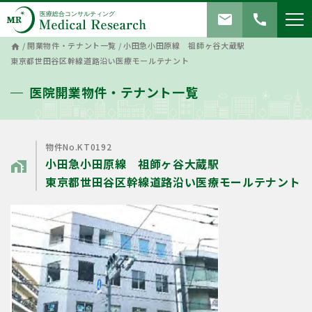
mail
call
/
開業物件・テナント一覧
/
小田急小田原線 祖師ヶ谷大蔵駅
home
東京都世田谷区幹線道路沿い医療モールテナント
医院開業物件・テナント一覧
物件No.KT0192
小田急小田原線 祖師ヶ谷大蔵駅
home_work
東京都世田谷区幹線道路沿い医療モールテナント