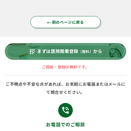
前のページに戻る
undo
まずは医院開業登録
から
app_registration
（無料）
ご相談・登録は無料です。
ご不明点や不安な点があれば、お気軽にお電話またはメールに
て問合せください。
phone_in_talk
お電話でのご相談