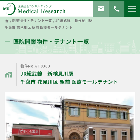
mail
call
/
開業物件・テナント一覧
/
JR総武線 新検見川駅
home
千葉市 花見川区 駅前 医療モールテナント
医院開業物件・テナント一覧
物件No.KT0363
JR総武線 新検見川駅
home_work
千葉市 花見川区 駅前 医療モールテナント