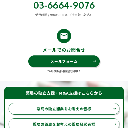
03-6664-9076
受付時間 / 9:00〜18:00（土日祝も対応）
email
メールでのお問合せ
メールフォーム
east
24時間無料相談受付中！
薬局の独立支援・M&A支援はこちらから
薬局の独立開業をお考えの皆様
east
薬局の譲渡をお考えの薬局経営者様
east