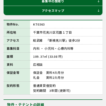
募集中の間取り
south
アクセスマップ
south
物件No.
KT0363
所在地
千葉市花見川区花園１丁目
アクセス
総武線 「新検見川駅」徒歩2分
募集科目
内科 ・ 小児科・心療内科等
面積
109. 37㎡ (33.08 坪)
賃料
応相談
保証金等
保証金 賃料4カ月分
礼金 賃料2カ月分
契約形態
普通賃貸借契約
契約期間 3年間 (更新可)
物件・テナントの詳細