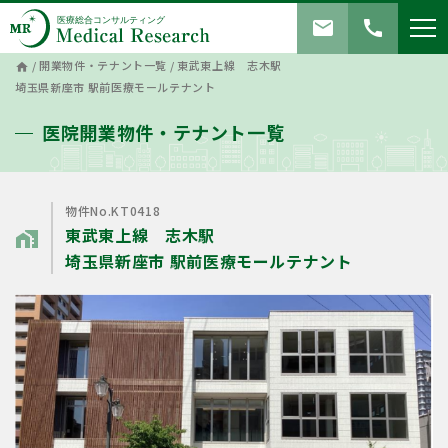
mail
call
/
開業物件・テナント一覧
/
東武東上線 志木駅
home
埼玉県新座市 駅前医療モールテナント
医院開業物件・テナント一覧
物件No.KT0418
東武東上線 志木駅
home_work
埼玉県新座市 駅前医療モールテナント