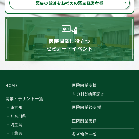
薬局の譲渡をお考えの薬局経営者様
east
医院開業に役立つ
セミナー・イベント
HOME
医院開業支援
無料診療圏調査
開業・テナント一覧
医院開業後支援
東京都
神奈川県
医院開業実績
埼玉県
千葉県
参考物件一覧