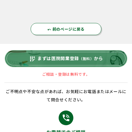
前のページに戻る
undo
まずは医院開業登録
から
app_registration
（無料）
ご相談・登録は無料です。
ご不明点や不安な点があれば、お気軽にお電話またはメールに
て問合せください。
phone_in_talk