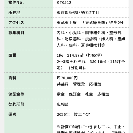
物件No.
KT0512
所在地
東京都板橋区徳丸2丁目
アクセス
東武東上線 「東武練馬駅」徒歩2分
募集科目
内科・小児科・脳神経外科・整形外
科・泌尿器科・皮膚科・婦人科・産婦
人科・眼科・耳鼻咽喉科等
面積
1階 214.87㎡（約65坪）
2～3階それぞれ 380.16㎡（115坪予
定） (分割可)。
賃料
坪20,000円
共益費 管理費 応相談
保証金等
敷金 保証金 礼金 応相談
契約形態
応相談
備考
2026年 竣工予定
※計画中物件につきましては、中止・
延期の可能性がございます。ご理解の