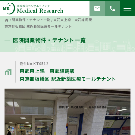
mail
call
/
開業物件・テナント一覧
/
東武東上線 東武練馬駅
home
東京都板橋区 駅近新築医療モールテナント
医院開業物件・テナント一覧
物件No.KT0512
東武東上線 東武練馬駅
home_work
東京都板橋区 駅近新築医療モールテナント