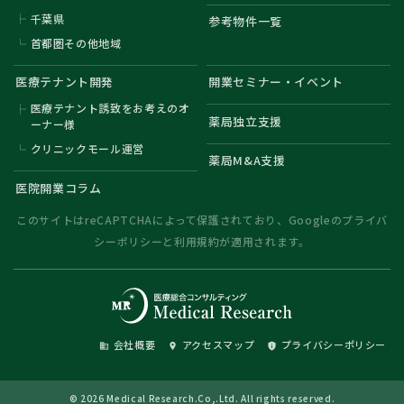
千葉県
参考物件一覧
首都圏その他地域
医療テナント開発
開業セミナー・イベント
医療テナント誘致をお考えのオ
薬局独立支援
ーナー様
クリニックモール運営
薬局M&A支援
医院開業コラム
このサイトはreCAPTCHAによって保護されており、Googleの
プライバ
シーポリシー
と
利用規約
が適用されます。
会社概要
アクセスマップ
プライバシーポリシー
domain
place
privacy_tip
© 2026 Medical Research.Co,.Ltd. All rights reserved.