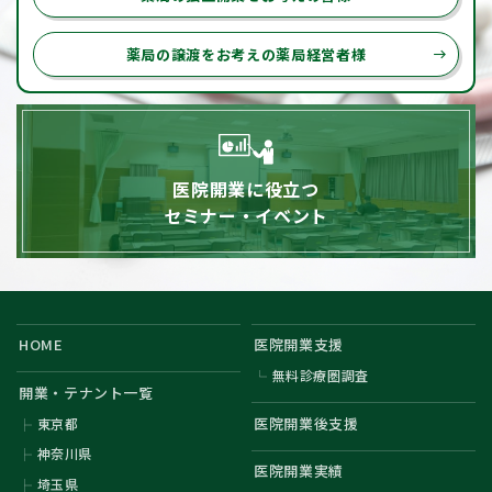
薬局の譲渡をお考えの薬局経営者様
east
医院開業に役立つ
セミナー・イベント
HOME
医院開業支援
無料診療圏調査
開業・テナント一覧
医院開業後支援
東京都
神奈川県
医院開業実績
埼玉県