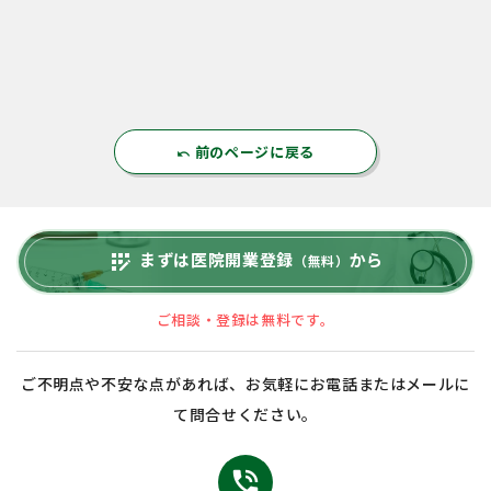
前のページに戻る
undo
まずは医院開業登録
から
app_registration
（無料）
ご相談・登録は無料です。
ご不明点や不安な点があれば、お気軽にお電話またはメールに
て問合せください。
phone_in_talk