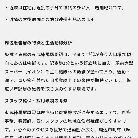
・近隣は住宅街近接の子育て世代の多い人口増加地域です。
・近隣の大型病院との病診連携も見込めます。
周辺患者層の特徴と生活動線分析
板橋区東部の東武練馬駅周辺は、子育て世代が多く人口増加傾
向にある住宅街です。駅徒歩2分という好立地に加え、駅前大型
スーパー（イオン）や生活施設への動線が整っており、通勤・
通学、買い物を兼ねた日常動線上での来院が期待できます。幅
広い年齢層の患者を取り込みやすい環境です。
スタッフ確保・採用環境の考察
東武練馬駅周辺は住宅街と商業施設が混在するエリアで、医療
事務、看護師、受付スタッフの地域在住者確保がしやすいで
す。都心へのアクセスも良好で通勤圏が広く、周辺市町村（練
馬区・板橋区）からの人材採用も可能。競合クリニックが少な