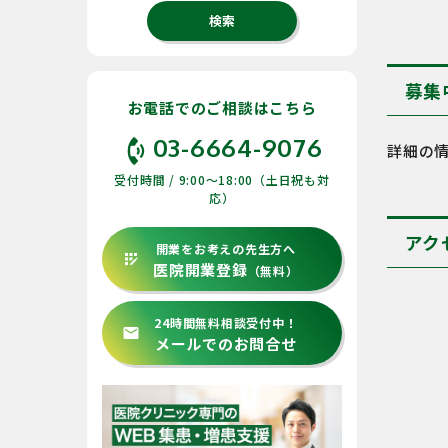
募集
お電話でのご相談はこちら
phone_in_talk
03-6664-9076
詳細の
受付時間 / 9:00〜18:00（土日祝も対
応）
アク
開業をお考えの先生方へ
app_registration
医院開業登録
（無料）
24時間無料相談受付中！
email
メールでのお問合せ