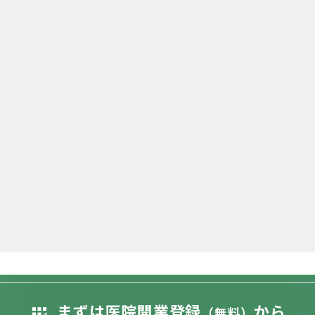
まずは医院開業登録
から
app_registration
（無料）