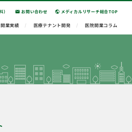
料）
お問い合わせ
メディカルリサーチ総合TOP
email
public
院開業実績
医療テナント開発
医院開業コラム
ト