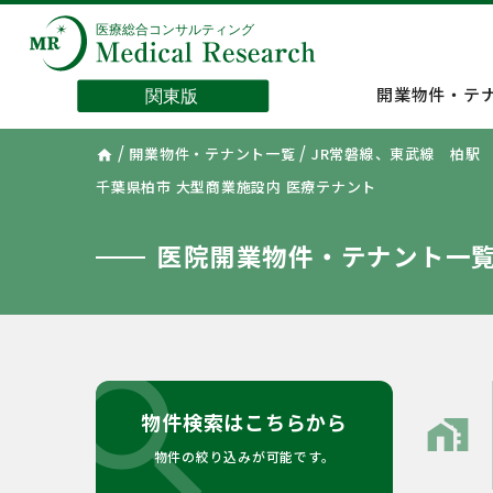
開業物件・テ
/
/
開業物件・テナント一覧
JR常磐線、東武線 柏駅
home
千葉県柏市 大型商業施設内 医療テナント
医院開業物件・テナント一
search
物件検索はこちらから
home_work
物件の絞り込みが可能です。