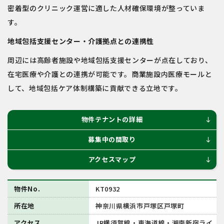
密着型のクリニック運営に適した人材確保環境が整っていま
す。
地域包括支援センター・介護拠点との連携性
周辺には高齢者施設や地域包括支援センターが点在しており、
在宅医療や介護との連携が可能です。商業施設内医療モールと
して、地域包括ケア体制構築に貢献できる立地です。
物件テナントの詳細
south
募集中の間取り
south
アクセスマップ
south
物件No.
KT0932
所在地
神奈川県横浜市戸塚区戸塚町
アクセス
JR横須賀線・東海道線・湘南新宿ライ