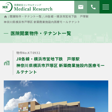
mail
call
/
開業物件・テナント一覧
/
JR各線・横浜市営地下鉄 戸塚駅
home
神奈川県横浜市戸塚区 新築商業施設内医療モールテナント
医院開業物件・テナント一覧
物件No.KT0932
JR各線・横浜市営地下鉄 戸塚駅
home_work
神奈川県横浜市戸塚区 新築商業施設内医療モー
ルテナント