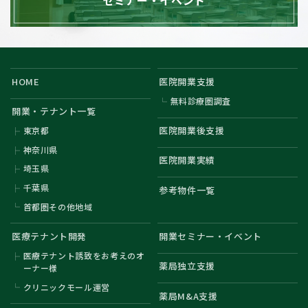
セミナー・イベント
HOME
医院開業支援
無料診療圏調査
開業・テナント一覧
医院開業後支援
東京都
神奈川県
医院開業実績
埼玉県
千葉県
参考物件一覧
首都圏その他地域
医療テナント開発
開業セミナー・イベント
医療テナント誘致をお考えのオ
薬局独立支援
ーナー様
クリニックモール運営
薬局M&A支援