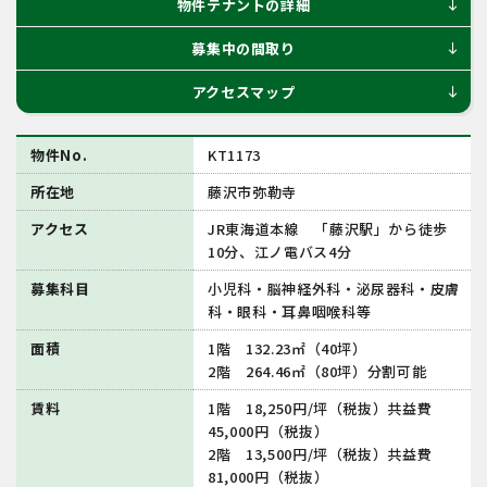
物件テナントの詳細
south
募集中の間取り
south
アクセスマップ
south
物件No.
KT1173
所在地
藤沢市弥勒寺
アクセス
JR東海道本線 「藤沢駅」から徒歩
10分、江ノ電バス4分
募集科目
小児科・脳神経外科・泌尿器科・皮膚
科・眼科・耳鼻咽喉科等
面積
1階 132.23㎡（40坪）
2階 264.46㎡（80坪）分割可能
賃料
1階 18,250円/坪（税抜）共益費
45,000円（税抜）
2階 13,500円/坪（税抜）共益費
81,000円（税抜）