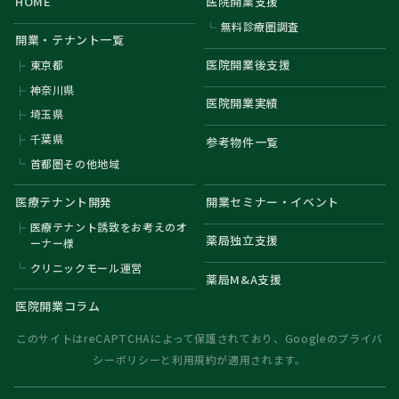
HOME
医院開業支援
無料診療圏調査
開業・テナント一覧
医院開業後支援
東京都
神奈川県
医院開業実績
埼玉県
千葉県
参考物件一覧
首都圏その他地域
医療テナント開発
開業セミナー・イベント
医療テナント誘致をお考えのオ
薬局独立支援
ーナー様
クリニックモール運営
薬局M&A支援
医院開業コラム
このサイトはreCAPTCHAによって保護されており、Googleの
プライバ
シーポリシー
と
利用規約
が適用されます。