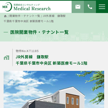
mail
call
/
開業物件・テナント一覧
/
JR外房線 鎌取駅
home
千葉県千葉市中央区 新築医療モール1階
医院開業物件・テナント一覧
物件No.KT1185
JR外房線 鎌取駅
home_work
千葉県千葉市中央区 新築医療モール1階