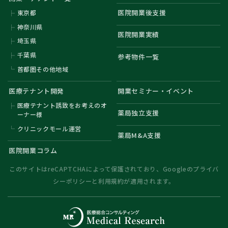
医院開業後支援
東京都
神奈川県
医院開業実績
埼玉県
千葉県
参考物件一覧
首都圏その他地域
医療テナント開発
開業セミナー・イベント
医療テナント誘致をお考えのオ
薬局独立支援
ーナー様
クリニックモール運営
薬局M&A支援
医院開業コラム
このサイトはreCAPTCHAによって保護されており、Googleの
プライバ
シーポリシー
と
利用規約
が適用されます。