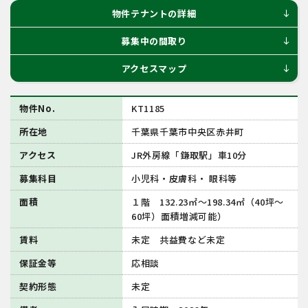
物件テナントの詳細
south
募集中の間取り
south
アクセスマップ
south
物件No.
KT1185
所在地
千葉県千葉市中央区⾚井町
アクセス
JR外房線「鎌取駅」⾞10分
募集科目
小児科・皮膚科・ 眼科等
面積
１階 132.23㎡～198.34㎡（40坪〜
60坪）面積増減可能）
賃料
未定 共益費など未定
保証金等
応相談
契約形態
未定