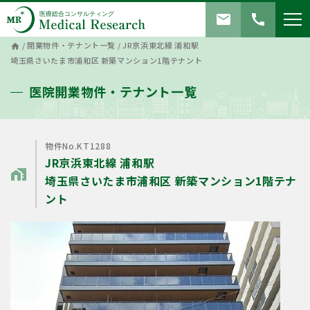
mail
call
/
開業物件・テナント一覧
/
JR京浜東北線 浦和駅
home
埼玉県さいたま市浦和区 新築マンション1階テナント
医院開業物件・テナント一覧
物件No.KT1288
JR京浜東北線 浦和駅
home_work
埼玉県さいたま市浦和区 新築マンション1階テナ
ント