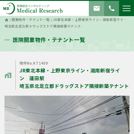
mail
call
/
開業物件・テナント一覧
/
JR東北本線・上野東京ライン・湘南新宿ライン 蓮田駅
home
埼玉県北足立郡ドラッグストア隣接新築テナント
医院開業物件・テナント一覧
物件No.KT1409
JR東北本線・上野東京ライン・湘南新宿ライ
home_work
ン 蓮田駅
埼玉県北足立郡ドラッグストア隣接新築テナント