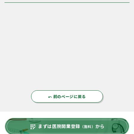
前のページに戻る
undo
まずは医院開業登録
から
app_registration
（無料）