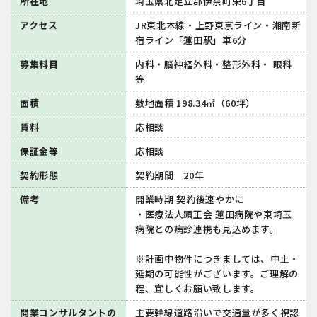
所在地
埼玉県北足立郡伊奈町栄6丁目
アクセス
JR東北本線・上野東京ライン・湘南新
宿ライン「蓮田駅」車6分
募集科目
内科・脳神経外科・整形外科・ 眼科
等
面積
敷地面積 198.34㎡（60坪）
賃料
応相談
保証金等
応相談
契約形態
契約期間 20年
備考
開業時期 契約後速やかに
・医療法人顕正会 蓮田病院や東埼玉
病院との病診連携も見込めます。
※計画中物件につきましては、中止・
延期の可能性がございます。ご理解の
程、宜しくお願い致します。
開業コンサルタントの
主要幹線道路沿いで交通量が多く視認