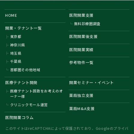
HOME
医院開業支援
無料診療圏調査
開業・テナント一覧
医院開業後支援
東京都
神奈川県
医院開業実績
埼玉県
千葉県
参考物件一覧
首都圏その他地域
医療テナント開発
開業セミナー・イベント
医療テナント誘致をお考えのオ
薬局独立支援
ーナー様
クリニックモール運営
薬局M&A支援
医院開業コラム
このサイトはreCAPTCHAによって保護されており、Googleの
プライバ