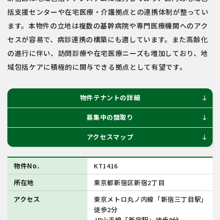
括支援センターや在宅医療・介護拠点との連携体制が整ってい
ます。本物件の立地は複数の基幹病院や専門医療機関へのアク
セスが容易で、病診連携の構築にも適しています。また高齢化
の進行に伴い、訪問診療や在宅医療ニーズも増加しており、地
域包括ケアに積極的に関与できる拠点として有望です。
物件テナントの詳細
south
募集中の間取り
south
アクセスマップ
south
物件No.
KT1416
所在地
東京都新宿区新宿2丁目
アクセス
東京メトロ丸ノ内線「新宿三丁目駅」
徒歩2分
JR山手線「新宿駅」徒歩9分