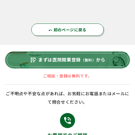
前のページに戻る
undo
まずは医院開業登録
から
app_registration
（無料）
ご相談・登録は無料です。
ご不明点や不安な点があれば、お気軽にお電話またはメールに
て問合せください。
phone_in_talk
お電話でのご相談