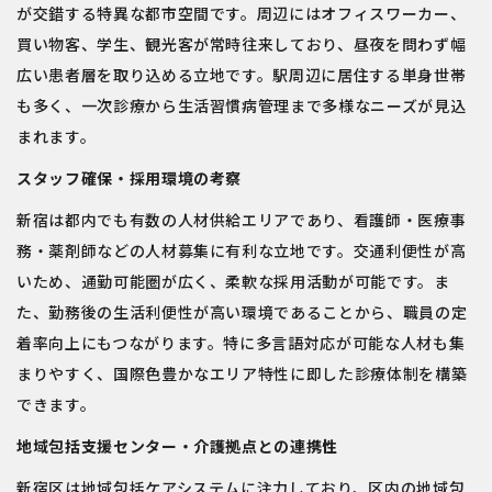
が交錯する特異な都市空間です。周辺にはオフィスワーカー、
買い物客、学生、観光客が常時往来しており、昼夜を問わず幅
広い患者層を取り込める立地です。駅周辺に居住する単身世帯
も多く、一次診療から生活習慣病管理まで多様なニーズが見込
まれます。
スタッフ確保・採用環境の考察
新宿は都内でも有数の人材供給エリアであり、看護師・医療事
務・薬剤師などの人材募集に有利な立地です。交通利便性が高
いため、通勤可能圏が広く、柔軟な採用活動が可能です。ま
た、勤務後の生活利便性が高い環境であることから、職員の定
着率向上にもつながります。特に多言語対応が可能な人材も集
まりやすく、国際色豊かなエリア特性に即した診療体制を構築
できます。
地域包括支援センター・介護拠点との連携性
新宿区は地域包括ケアシステムに注力しており、区内の地域包