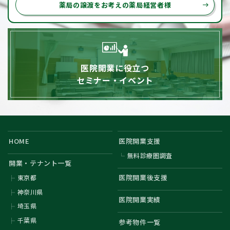
薬局の譲渡をお考えの薬局経営者様
east
医院開業に役立つ
セミナー・イベント
HOME
医院開業支援
無料診療圏調査
開業・テナント一覧
医院開業後支援
東京都
神奈川県
医院開業実績
埼玉県
千葉県
参考物件一覧