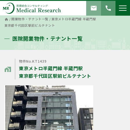
mail
call
/
開業物件・テナント一覧
/
東京メトロ半蔵⾨線 半蔵⾨駅
home
東京都千代⽥区駅前ビルテナント
医院開業物件・テナント一覧
物件No.KT1439
東京メトロ半蔵⾨線 半蔵⾨駅
home_work
東京都千代⽥区駅前ビルテナント