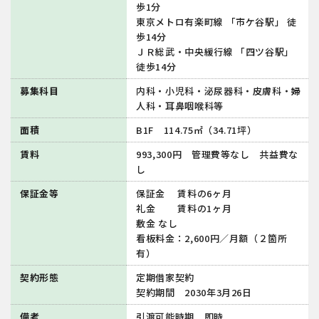
歩1分
東京メトロ有楽町線 「市ケ⾕駅」 徒
歩14分
ＪＲ総武・中央緩⾏線 「四ツ⾕駅」
徒歩14分
募集科目
内科・小児科・泌尿器科・皮膚科・婦
人科・耳鼻咽喉科等
面積
B1F 114.75㎡（34.71坪）
賃料
993,300円 管理費等なし 共益費な
し
保証金等
保証⾦ 賃料の6ヶ⽉
礼⾦ 賃料の1ヶ⽉
敷⾦ なし
看板料⾦：2,600円／⽉額（２箇所
有）
契約形態
定期借家契約
契約期間 2030年3⽉26⽇
備考
引渡可能時期 即時