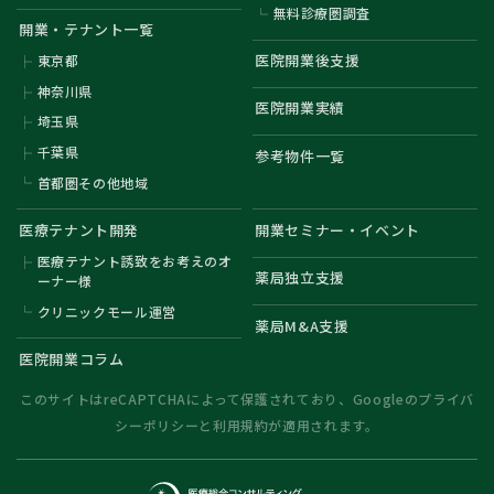
無料診療圏調査
開業・テナント一覧
医院開業後支援
東京都
神奈川県
医院開業実績
埼玉県
千葉県
参考物件一覧
首都圏その他地域
医療テナント開発
開業セミナー・イベント
医療テナント誘致をお考えのオ
薬局独立支援
ーナー様
クリニックモール運営
薬局M&A支援
医院開業コラム
このサイトはreCAPTCHAによって保護されており、Googleの
プライバ
シーポリシー
と
利用規約
が適用されます。