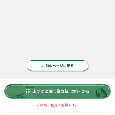
前のページに戻る
undo
まずは医院開業登録
から
app_registration
（無料）
ご相談・登録は無料です。