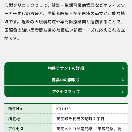
心型クリニックとして、健診・生活習慣病管理などオフィスワ
ーカー向けの診療と、高齢者医療・在宅医療の両立が可能な地
域です。近隣の大規模病院や専門医療機関と連携することで、
国際色の強い患者層も含めた幅広い診療ニーズに応えられる立
地です。
物件テナントの詳細
south
募集中の間取り
south
アクセスマップ
south
物件No.
KT1439
所在地
東京都千代⽥区麹町２丁⽬
アクセス
東京メトロ半蔵⾨線 「半蔵⾨駅」徒