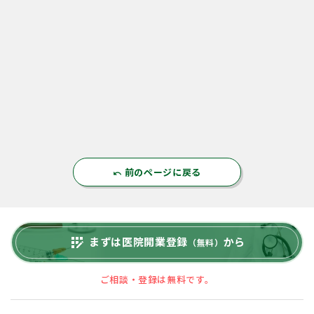
前のページに戻る
undo
まずは医院開業登録
から
app_registration
（無料）
ご相談・登録は無料です。