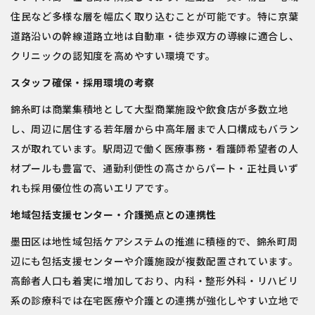
住民など多様な層を幅広く取り込むことが可能です。特に京葉
道路沿いの幹線道路立地は自動車・徒歩双方の導線に適合し、
クリニックの認知度を高めやすい環境です。
スタッフ確保・採用環境の考察
錦糸町は商業集積地として大型商業施設や飲食店が多数立地
し、周辺に居住する若年層から中高年層まで人口構成もバラン
スが取れています。駅周辺で働く医療事務・看護師希望者の人
材プールも豊富で、通勤利便性の高さからパート・正社員いず
れも採用優位性の高いエリアです。
地域包括支援センター・介護拠点との連携性
墨田区は地性域包括ケアシステムの推進に積極的で、錦糸町周
辺にも包括支援センターや介護施設が複数配置されています。
高齢者人口も着実に増加しており、内科・整形外科・リハビリ
系の診療科では在宅医療や介護との連携が強化しやすい立地で