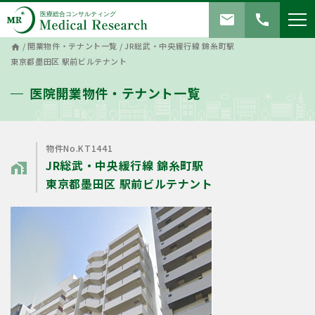
mail
call
/
開業物件・テナント一覧
/
JR総武・中央緩⾏線 錦⽷町駅
home
東京都墨⽥区 駅前ビルテナント
医院開業物件・テナント一覧
物件No.KT1441
JR総武・中央緩⾏線 錦⽷町駅
home_work
東京都墨⽥区 駅前ビルテナント