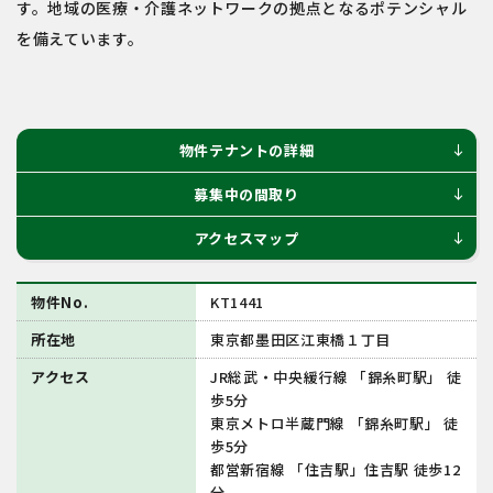
す。地域の医療・介護ネットワークの拠点となるポテンシャル
を備えています。
物件テナントの詳細
south
募集中の間取り
south
アクセスマップ
south
物件No.
KT1441
所在地
東京都墨⽥区江東橋１丁⽬
アクセス
JR総武・中央緩⾏線 「錦⽷町駅」 徒
歩5分
東京メトロ半蔵門線 「錦⽷町駅」 徒
歩5分
都営新宿線 「住吉駅」住吉駅 徒歩12
分