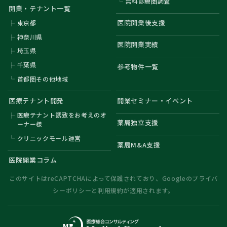
無料診療圏調査
開業・テナント一覧
医院開業後支援
東京都
神奈川県
医院開業実績
埼玉県
千葉県
参考物件一覧
首都圏その他地域
医療テナント開発
開業セミナー・イベント
医療テナント誘致をお考えのオ
薬局独立支援
ーナー様
クリニックモール運営
薬局M&A支援
医院開業コラム
このサイトはreCAPTCHAによって保護されており、Googleの
プライバ
シーポリシー
と
利用規約
が適用されます。