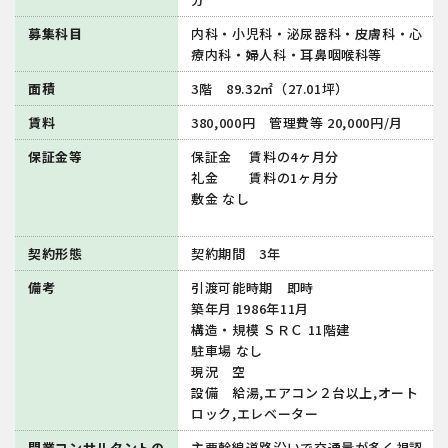
募集科目
内科・小児科・泌尿器科・皮膚科・心
療内科・婦人科・耳鼻咽喉科等
面積
3階 89.32㎡（27.01坪）
賃料
380,000円 管理費等 20,000円/⽉
保証金等
保証⾦ 賃料の4ヶ月分
礼⾦ 賃料の1ヶ⽉分
敷⾦ なし
契約形態
契約期間 3年
備考
引渡可能時期 即時
築年⽉ 1986年11⽉
構造・規模 ＳＲＣ 11階建
駐⾞場 なし
現況 空
設備 給湯,エアコン２台以上,オート
ロック,エレベーター
開業コンサルタントの
主要幹線道路沿いで交通量が多く視認