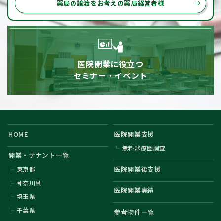
薬局の譲渡をお考えの薬局経営者様
east
医院開業に役立つ
セミナー・イベント
HOME
医院開業支援
無料診療圏調査
開業・テナント一覧
医院開業後支援
東京都
神奈川県
医院開業実績
埼玉県
千葉県
参考物件一覧