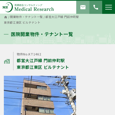
mail
call
/
開業物件・テナント一覧
/
都営⼤江⼾線 ⾨前仲町駅
home
東京都江東区 ビルテナント
医院開業物件・テナント一覧
物件No.KT1462
都営⼤江⼾線 ⾨前仲町駅
home_work
東京都江東区 ビルテナント