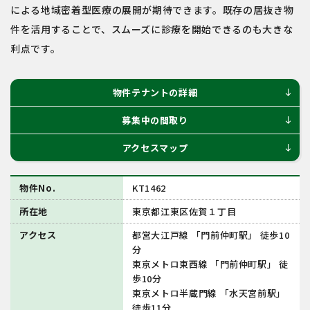
による地域密着型医療の展開が期待できます。既存の居抜き物
件を活用することで、スムーズに診療を開始できるのも大きな
利点です。
物件テナントの詳細
south
募集中の間取り
south
アクセスマップ
south
物件No.
KT1462
所在地
東京都江東区佐賀１丁⽬
アクセス
都営⼤江⼾線 「⾨前仲町駅」 徒歩10
分
東京メトロ東⻄線 「⾨前仲町駅」 徒
歩10分
東京メトロ半蔵⾨線 「⽔天宮前駅」
徒歩11分