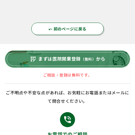
前のページに戻る
undo
まずは医院開業登録
から
app_registration
（無料）
ご相談・登録は無料です。
ご不明点や不安な点があれば、お気軽にお電話またはメールに
て問合せください。
phone_in_talk
お電話でのご相談