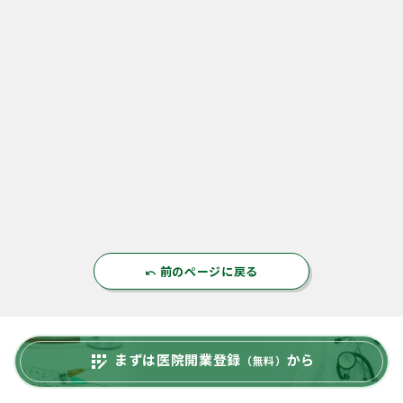
前のページに戻る
undo
まずは医院開業登録
から
app_registration
（無料）