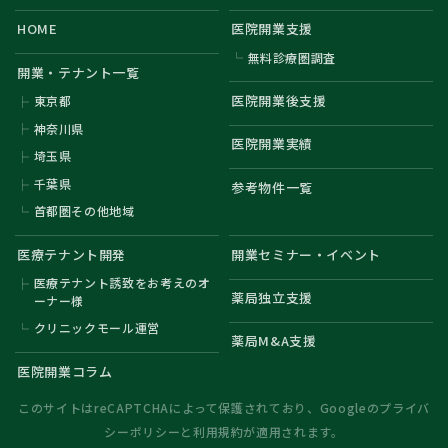
HOME
医院開業支援
無料診療圏調査
開業・テナント一覧
医院開業後支援
東京都
神奈川県
医院開業実績
埼玉県
千葉県
参考物件一覧
首都圏その他地域
医療テナント開発
開業セミナー・イベント
医療テナント誘致をお考えのオ
薬局独立支援
ーナー様
クリニックモール運営
薬局M&A支援
医院開業コラム
このサイトはreCAPTCHAによって保護されており、Googleの
プライバ
シーポリシー
と
利用規約
が適用されます。