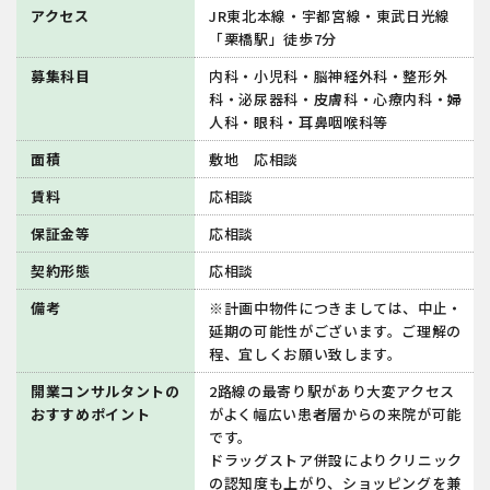
アクセス
JR東北本線・宇都宮線・東武日光線
「栗橋駅」徒歩7分
募集科目
内科・小児科・脳神経外科・整形外
科・泌尿器科・皮膚科・心療内科・婦
人科・眼科・耳鼻咽喉科等
面積
敷地 応相談
賃料
応相談
保証金等
応相談
契約形態
応相談
備考
※計画中物件につきましては、中止・
延期の可能性がございます。ご理解の
程、宜しくお願い致します。
開業コンサルタントの
2路線の最寄り駅があり大変アクセス
おすすめポイント
がよく幅広い患者層からの来院が可能
です。
ドラッグストア併設によりクリニック
の認知度も上がり、ショッピングを兼