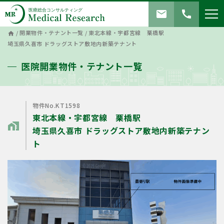
mail
call
/
開業物件・テナント一覧
/
東北本線・宇都宮線 栗橋駅
home
埼玉県久喜市 ドラッグストア敷地内新築テナント
医院開業物件・テナント一覧
物件No.KT1598
東北本線・宇都宮線 栗橋駅
home_work
埼玉県久喜市 ドラッグストア敷地内新築テナン
ト