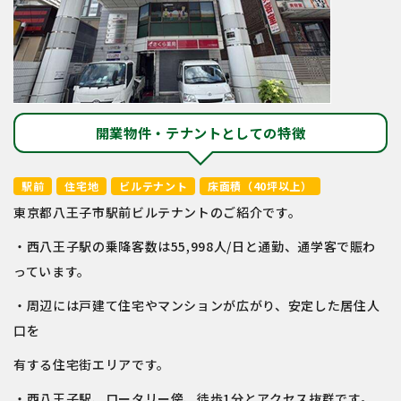
開業物件・テナントとしての特徴
駅前
住宅地
ビルテナント
床面積（40坪以上）
東京都八王子市駅前ビルテナントのご紹介です。
・西八王子駅の乗降客数は55,998人/日と通勤、通学客で賑わ
っています。
・周辺には戸建て住宅やマンションが広がり、安定した居住人
口を
有する住宅街エリアです。
・西八王子駅、ロータリー傍、徒歩1分とアクセス抜群です。