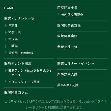
HOME
医院開業支援
無料診療圏調査
開業・テナント一覧
医院開業後支援
東京都
神奈川県
医院開業実績
埼玉県
千葉県
参考物件一覧
首都圏その他地域
医療テナント開発
開業セミナー・イベント
医療テナント誘致をお考えのオ
薬局独立支援
ーナー様
クリニックモール運営
薬局M&A支援
医院開業コラム
このサイトはreCAPTCHAによって保護されており、Googleの
プライバ
シーポリシー
と
利用規約
が適用されます。