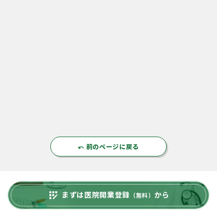
前のページに戻る
undo
まずは医院開業登録
から
app_registration
（無料）