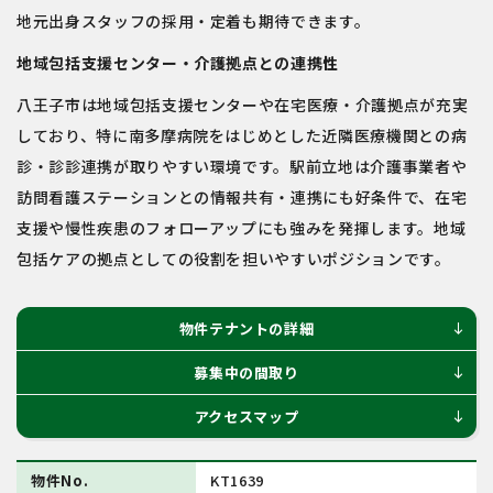
地元出身スタッフの採用・定着も期待できます。
地域包括支援センター・介護拠点との連携性
八王子市は地域包括支援センターや在宅医療・介護拠点が充実
しており、特に南多摩病院をはじめとした近隣医療機関との病
診・診診連携が取りやすい環境です。駅前立地は介護事業者や
訪問看護ステーションとの情報共有・連携にも好条件で、在宅
支援や慢性疾患のフォローアップにも強みを発揮します。地域
包括ケアの拠点としての役割を担いやすいポジションです。
物件テナントの詳細
south
募集中の間取り
south
アクセスマップ
south
物件No.
KT1639