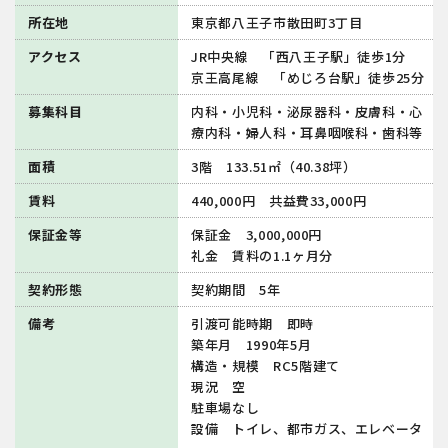
所在地
東京都八王子市散田町3丁目
アクセス
JR中央線 「西八王子駅」徒歩1分
京王高尾線 「めじろ台駅」徒歩25分
募集科目
内科・小児科・泌尿器科・皮膚科・心
療内科・婦人科・耳鼻咽喉科・歯科等
面積
3階 133.51㎡（40.38坪）
賃料
440,000円 共益費33,000円
保証金等
保証金 3,000,000円
礼金 賃料の1.1ヶ月分
契約形態
契約期間 5年
備考
引渡可能時期 即時
築年月 1990年5月
構造・規模 RC5階建て
現況 空
駐車場なし
設備 トイレ、都市ガス、エレベータ