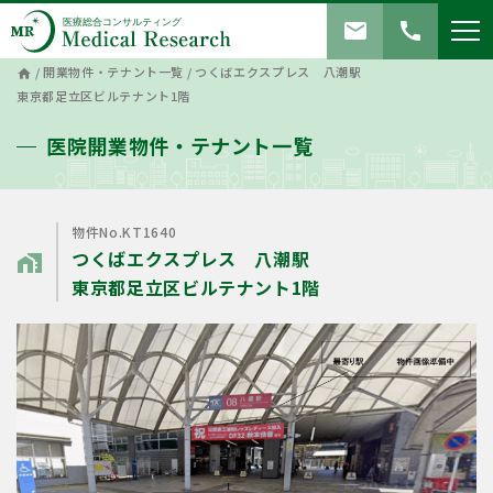
mail
call
/
開業物件・テナント一覧
/
つくばエクスプレス 八潮駅
home
東京都足立区ビルテナント1階
医院開業物件・テナント一覧
物件No.KT1640
つくばエクスプレス 八潮駅
home_work
東京都足立区ビルテナント1階