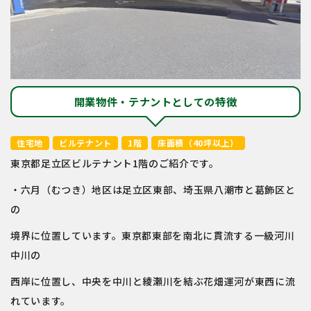
開業物件・テナントとしての特徴
住宅地
ビルテナント
1階
床面積（40坪以上）
東京都足立区ビルテナント1階のご紹介です。
・六月（むつき）地区は足立区東部、埼玉県八潮市と葛飾区と
の
境界に位置しています。東京都東部を南北に貫流する一級河川
中川の
西岸に位置し、中央を中川と綾瀬川を結ぶ花畑運河が東西に流
れています。