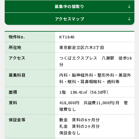
募集中の間取り
south
アクセスマップ
south
物件No.
KT1640
所在地
東京都足立区六木3丁目
アクセス
つくばエクスプレス 八潮駅 徒歩16
分
募集科目
内科・脳神経外科・整形外科・美容外
科・眼科・耳鼻咽喉科・ 歯科等
面積
1階 186.41㎡（56.38坪）
賃料
418,000円 共益費11,000円/月 管
理費なし
保証金等
敷金 賃料の6ヶ月分
礼金 賃料の2ヶ月分
保証金なし