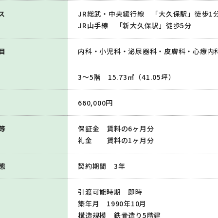
ス
JR総武・中央緩行線 「大久保駅」徒歩1
JR山手線 「新大久保駅」徒歩5分
目
内科・小児科・泌尿器科・皮膚科・心療内
3～5階 15.73㎡（41.05坪）
660,000円
等
保証金 賃料の6ヶ月分
礼金 賃料の1ヶ月分
態
契約期間 3年
引渡可能時期 即時
築年月 1990年10月
構造規模 鉄骨造り5階建