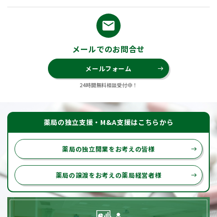
email
メールでのお問合せ
メールフォーム
east
24時間無料相談受付中！
薬局の独立支援・M&A支援はこちらから
薬局の独立開業をお考えの皆様
east
薬局の譲渡をお考えの薬局経営者様
east