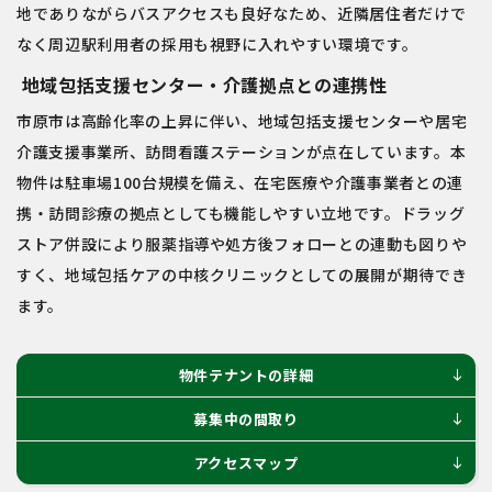
地でありながらバスアクセスも良好なため、近隣居住者だけで
なく周辺駅利用者の採用も視野に入れやすい環境です。
地域包括支援センター・介護拠点との連携性
市原市は高齢化率の上昇に伴い、地域包括支援センターや居宅
介護支援事業所、訪問看護ステーションが点在しています。本
物件は駐車場100台規模を備え、在宅医療や介護事業者との連
携・訪問診療の拠点としても機能しやすい立地です。ドラッグ
ストア併設により服薬指導や処方後フォローとの連動も図りや
すく、地域包括ケアの中核クリニックとしての展開が期待でき
ます。
物件テナントの詳細
south
募集中の間取り
south
アクセスマップ
south