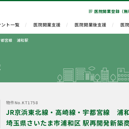
医院開業登録（無
app_registration
ナント一覧
医院開業支援
医院開業後支援
医
宇都宮線 浦和駅
ト
覧
物件No.KT1758
JR京浜東北線・高崎線・宇都宮線 浦
埼玉県さいたま市浦和区 駅再開発新築