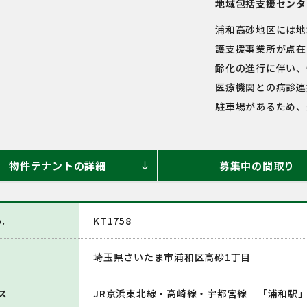
地域包括支援センタ
浦和高砂地区には地
護支援事業所が点在
齢化の進行に伴い、
医療機関との病診連
駐車場があるため、
物件テナントの詳細
募集中の間取り
south
.
KT1758
埼玉県さいたま市浦和区高砂1丁目
ス
JR京浜東北線・高崎線・宇都宮線 「浦和駅」