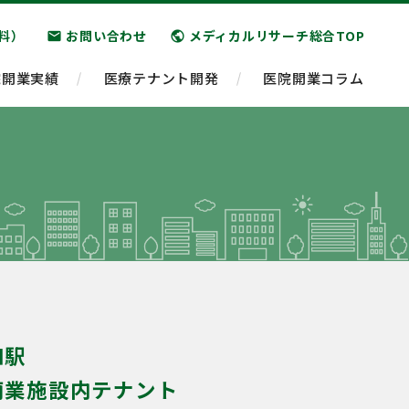
料）
お問い合わせ
メディカルリサーチ総合TOP
email
public
院開業実績
医療テナント開発
医院開業コラム
和駅
商業施設内テナント