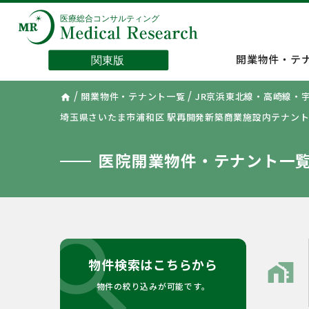
開業物件・テ
/
/
開業物件・テナント一覧
JR京浜東北線・高崎線・
home
埼玉県さいたま市浦和区 駅再開発新築商業施設内テナン
医院開業物件・テナント一
search
物件検索はこちらから
home_work
物件の絞り込みが可能です。