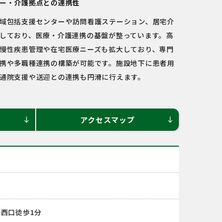
ー・介護拠点との連携性
域包括支援センターや訪問看護ステーション、居宅介
しており、医療・介護連携の基盤が整っています。高
慢性疾患管理や在宅医療ニーズも拡大しており、専門
携や多職種連携の構築が可能です。施設地下に患者用
通院支援や送迎との連携も円滑に行えます。
アクセスマップ
south
south
西口徒歩1分