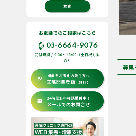
お電話でのご相談はこちら
phone_in_talk
03-6664-9076
受付時間 / 9:00〜18:00（土日祝も対
応）
募集
開業をお考えの先生方へ
app_registration
医院開業登録
（無料）
24時間無料相談受付中！
email
メールでのお問合せ