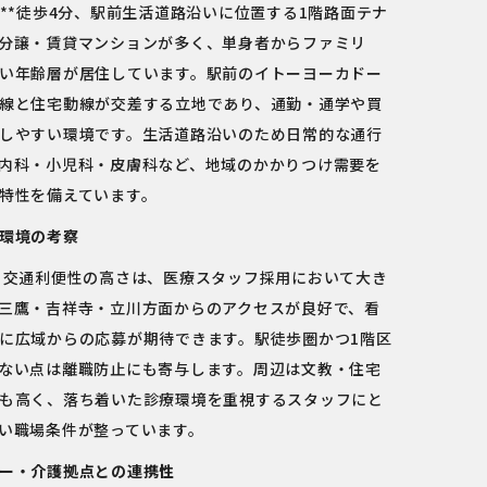
駅**徒歩4分、駅前生活道路沿いに位置する1階路面テナ
分譲・賃貸マンションが多く、単身者からファミリ
い年齢層が居住しています。駅前のイトーヨーカドー
線と住宅動線が交差する立地であり、通勤・通学や買
しやすい環境です。生活道路沿いのため日常的な通行
内科・小児科・皮膚科など、地域のかかりつけ需要を
特性を備えています。
環境の考察
う交通利便性の高さは、医療スタッフ採用において大き
三鷹・吉祥寺・立川方面からのアクセスが良好で、看
に広域からの応募が期待できます。駅徒歩圏かつ1階区
ない点は離職防止にも寄与します。周辺は文教・住宅
も高く、落ち着いた診療環境を重視するスタッフにと
い職場条件が整っています。
ー・介護拠点との連携性