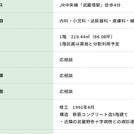
ス
JR中央線「武蔵境駅」徒歩4分
目
内科・小児科・泌尿器科・皮膚科・
1階 218.44㎡（66.08坪）
1階区画は薬局と分割利用予定
応相談
等
応相談
態
応相談
竣工 1991年6月
構造 鉄筋コングリート造5階建て
・近隣の武蔵野赤十字病院との病診