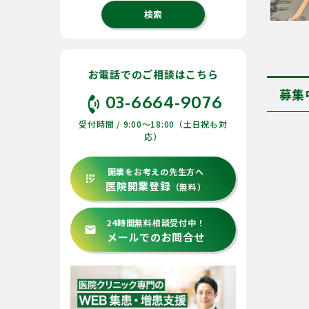
お電話でのご相談はこちら
募集
phone_in_talk
03-6664-9076
受付時間 / 9:00〜18:00（土日祝も対
応）
開業をお考えの先生方へ
app_registration
医院開業登録
（無料）
24時間無料相談受付中！
email
メールでのお問合せ