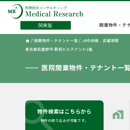
開業物件・テ
/
/
開業物件・テナント一覧
JR中央線 武蔵境駅
home
東京都武蔵野市 駅前ビルテナント1階
医院開業物件・テナント一
search
物件検索はこちらから
home_work
物件の絞り込みが可能です。