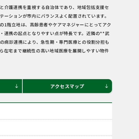
と介護連携を重視する自治体であり、地域包括支援セ
テーションが市内にバランスよく配置されています。
の1階立地は、高齢患者やケアマネジャーにとってアク
・連携の起点となりやすい点が特長です。近隣の**武
との病診連携により、急性期・専門医療との役割分担も
ら在宅まで継続性の高い地域医療を展開しやすい物件
アクセスマップ
south
south