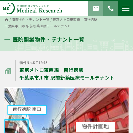
mail
call
/
開業物件・テナント一覧
/
東京メトロ東西線 南行徳駅
home
千葉県市川市 駅前新築医療モールテナント
医院開業物件・テナント一覧
物件No.KT1943
東京メトロ東西線 南行徳駅
home_work
千葉県市川市 駅前新築医療モールテナント