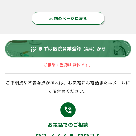
前のページに戻る
undo
まずは医院開業登録
から
app_registration
（無料）
ご相談・登録は無料です。
ご不明点や不安な点があれば、お気軽にお電話またはメールに
て問合せください。
phone_in_talk
お電話でのご相談