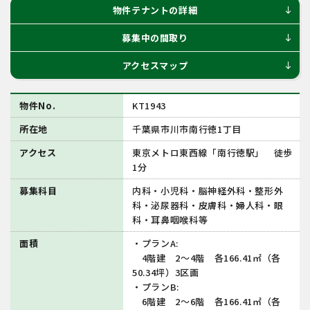
物件テナントの詳細
south
募集中の間取り
south
アクセスマップ
south
物件No.
KT1943
所在地
千葉県市川市南行徳1丁目
アクセス
東京メトロ東西線「南行徳駅」 徒歩
1分
募集科目
内科・小児科・脳神経外科・整形外
科・泌尿器科・皮膚科・婦人科・眼
科・耳鼻咽喉科等
面積
・プランA:
4階建 2～4階 各166.41㎡（各
50.34坪）3区画
・プランB:
6階建 2～6階 各166.41㎡（各