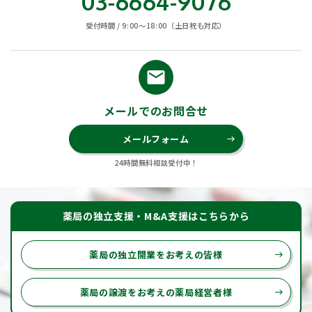
03-6664-9076
受付時間 / 9:00〜18:00（土日祝も対応）
email
メールでのお問合せ
メールフォーム
east
24時間無料相談受付中！
薬局の独立支援・M&A支援はこちらから
薬局の独立開業をお考えの皆様
east
薬局の譲渡をお考えの薬局経営者様
east