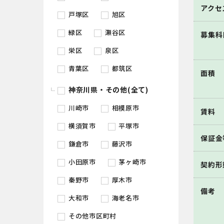
アクセ
戸塚区
旭区
緑区
瀬谷区
募集科
栄区
泉区
青葉区
都筑区
面積
神奈川県・その他(全て)
川崎市
相模原市
賃料
横須賀市
平塚市
保証金
鎌倉市
藤沢市
小田原市
茅ヶ崎市
契約形
秦野市
厚木市
備考
大和市
海老名市
その他市区町村