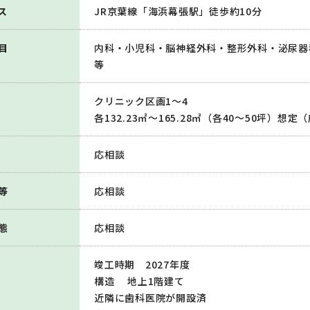
ス
JR京葉線「海浜幕張駅」徒歩約10分
目
内科・小児科・脳神経外科・整形外科・泌尿器
等
クリニック区画1～4
各132.23㎡～165.28㎡（各40～50坪）想定
応相談
等
応相談
態
応相談
竣工時期 2027年度
構造 地上1階建て
近隣に歯科医院が開設済