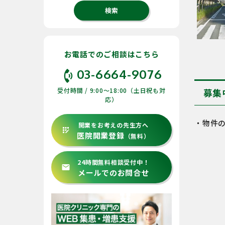
お電話でのご相談はこちら
phone_in_talk
03-6664-9076
受付時間 / 9:00〜18:00（土日祝も対
募集
応）
・物件
開業をお考えの先生方へ
app_registration
医院開業登録
（無料）
24時間無料相談受付中！
email
メールでのお問合せ