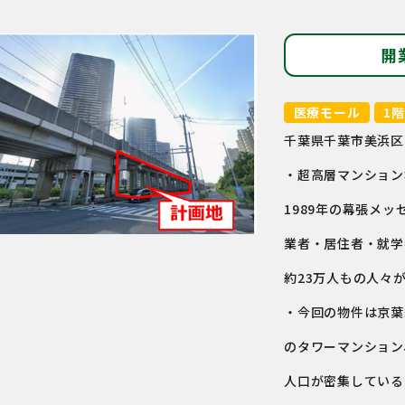
開
医療モール
1階
千葉県千葉市美浜区
・超高層マンション
1989年の幕張メ
業者・居住者・就学
約23万人もの人々
・今回の物件は京葉
のタワーマンション
人口が密集している