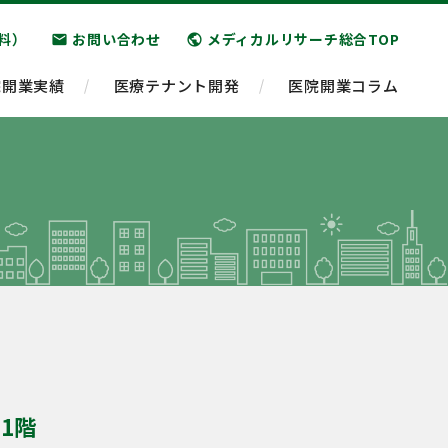
料）
お問い合わせ
メディカルリサーチ総合TOP
email
public
院開業実績
医療テナント開発
医院開業コラム
1階