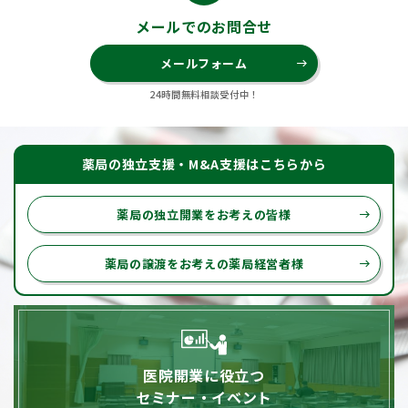
メールでのお問合せ
メールフォーム
east
24時間無料相談受付中！
薬局の独立支援・M&A支援はこちらから
薬局の独立開業をお考えの皆様
east
薬局の譲渡をお考えの薬局経営者様
east
医院開業に役立つ
セミナー・イベント