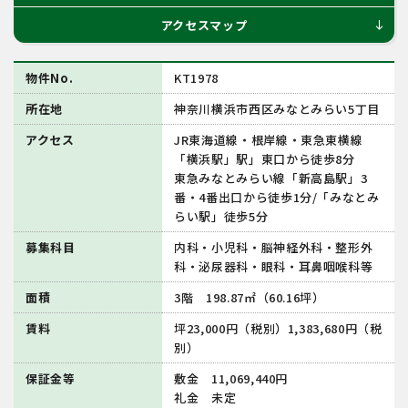
アクセスマップ
south
物件No.
KT1978
所在地
神奈川横浜市西区みなとみらい5丁目
アクセス
JR東海道線・根岸線・東急東横線
「横浜駅」駅」東口から徒歩8分
東急みなとみらい線「新高島駅」3
番・4番出口から徒歩1分/「みなとみ
らい駅」徒歩5分
募集科目
内科・小児科・脳神経外科・整形外
科・泌尿器科・眼科・耳鼻咽喉科等
面積
3階 198.87㎡（60.16坪）
賃料
坪23,000円（税別）1,383,680円（税
別）
保証金等
敷金 11,069,440円
礼金 未定