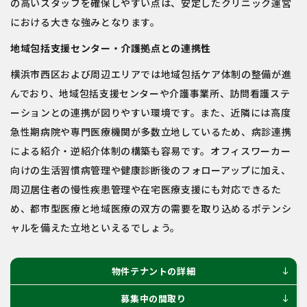
の高いスタッフを確保しやすい点は、安定したクリニック運営
における大きな強みとなります。
地域包括支援センター・介護拠点との連携性
横浜市西区および周辺エリアでは地域包括ケア体制の整備が進
んでおり、地域包括支援センターや介護事業所、訪問看護ステ
ーションとの連携が図りやすい環境です。また、近隣には高度
急性期病院や専門医療機関が多数立地しているため、病診連携
による紹介・逆紹介体制の構築も容易です。オフィスワーカー
向けの生活習慣病管理や健康診断後のフォローアップに加え、
周辺居住者の慢性疾患管理や在宅医療支援にも対応できるた
め、都市型医療と地域医療の双方の需要を取り込めるポテンシ
ャルを備えた立地といえるでしょう。
物件テナントの詳細
south
募集中の間取り
south