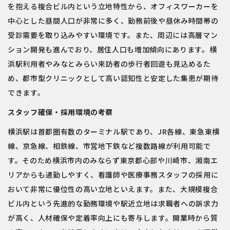
を抱える複合ビル内という立地特性から、オフィスワーカーを
中心とした昼間人口が非常に多く、勤務前後や昼休み時間帯の
受診需要を取り込みやすい環境です。また、周辺には高層マン
ション開発も進んでおり、居住人口も増加傾向にあります。横
浜駅利用者やみなとみらい来訪者の歩行者回遊も見込めるた
め、都市型クリニックとして高い認知性と安定した集患が期待
できます。
スタッフ確保・採用環境の考察
横浜駅は首都圏有数のターミナル駅であり、JR各線、東急東横
線、京急線、相鉄線、市営地下鉄など複数路線が利用可能で
す。そのため横浜市内のみならず東京都心部や川崎市、湘南エ
リアからも通勤しやすく、看護師や医療事務スタッフの採用に
おいて非常に優位性の高い立地といえます。また、大規模複合
ビル内という先進的な勤務環境や駅近立地は求職者への訴求力
が高く、人材確保や定着率向上にも寄与します。開業時から質