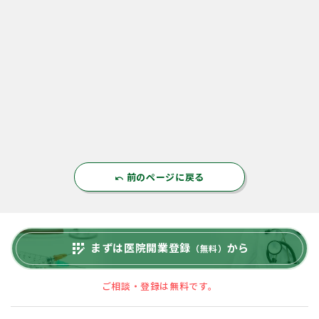
前のページに戻る
undo
まずは医院開業登録
から
app_registration
（無料）
ご相談・登録は無料です。