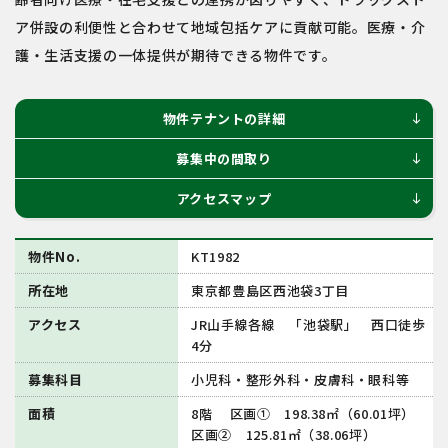
ア併設の利便性と合わせて地域包括ケアに貢献可能。医療・介
護・生活支援の一体提供が期待できる物件です。
物件テナントの詳細
south
募集中の間取り
south
アクセスマップ
south
物件No.
KT1982
所在地
東京都豊島区西池袋3丁目
アクセス
JR山手線各線 「池袋駅」 西口徒歩
4分
募集科目
小児科・整形外科・皮膚科・眼科等
面積
8階 区画① 198.38㎡（60.01坪）
区画② 125.81㎡（38.06坪）