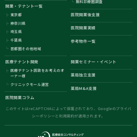
無料診療圏調査
開業・テナント一覧
医院開業後支援
東京都
神奈川県
医院開業実績
埼玉県
千葉県
参考物件一覧
首都圏その他地域
医療テナント開発
開業セミナー・イベント
医療テナント誘致をお考えのオ
薬局独立支援
ーナー様
クリニックモール運営
薬局M&A支援
医院開業コラム
このサイトはreCAPTCHAによって保護されており、Googleの
プライバ
シーポリシー
と
利用規約
が適用されます。