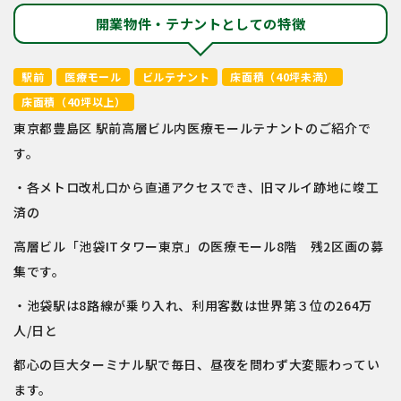
開業物件・テナントとしての特徴
駅前
医療モール
ビルテナント
床面積（40坪未満）
床面積（40坪以上）
東京都豊島区 駅前高層ビル内医療モールテナントのご紹介で
す。
・各メトロ改札口から直通アクセスでき、旧マルイ跡地に竣工
済の
高層ビル「池袋ITタワー東京」の医療モール8階 残2区画の募
集です。
・池袋駅は8路線が乗り入れ、利用客数は世界第３位の264万
人/日と
都心の巨大ターミナル駅で毎日、昼夜を問わず大変賑わってい
ます。