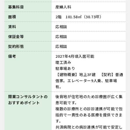
募集科目
産婦人科
面積
2階 101.58㎡（30.73坪）
賃料
応相談
保証金等
応相談
契約形態
応相談
備考
2027年4月頃入居可能
竣工済み
駐車場あり
【建物概要】地上3F建 【契約】普通
借家。エレベーター9人乗、駐車場
有。
開業コンサルタントの
後背地が住宅地のため診療圏が広く集
おすすめポイント
患可能です。
複数の診療所との診診連携が可能で包
括的で一貫性のある医療を提供できま
す。
共済病院との病診連携が可能で安定し