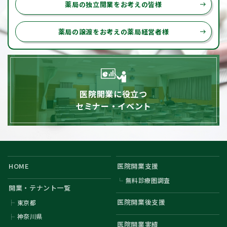
薬局の独立開業をお考えの皆様
east
薬局の譲渡をお考えの薬局経営者様
east
医院開業に役立つ
セミナー・イベント
HOME
医院開業支援
無料診療圏調査
開業・テナント一覧
医院開業後支援
東京都
神奈川県
医院開業実績