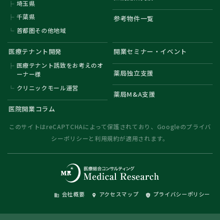
埼玉県
千葉県
参考物件一覧
首都圏その他地域
医療テナント開発
開業セミナー・イベント
医療テナント誘致をお考えのオ
薬局独立支援
ーナー様
クリニックモール運営
薬局M&A支援
医院開業コラム
このサイトはreCAPTCHAによって保護されており、Googleの
プライバ
シーポリシー
と
利用規約
が適用されます。
会社概要
アクセスマップ
プライバシーポリシー
domain
place
privacy_tip