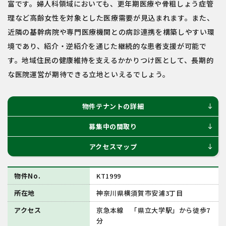
富です。婦人科領域においても、更年期医療や骨粗しょう症管
理など高齢女性を対象とした医療需要が見込まれます。また、
近隣の基幹病院や専門医療機関との病診連携を構築しやすい環
境であり、紹介・逆紹介を通じた継続的な患者支援が可能で
す。地域住民の健康維持を支えるかかりつけ医として、長期的
な医院運営が期待できる立地といえるでしょう。
物件テナントの詳細
south
募集中の間取り
south
アクセスマップ
south
物件No.
KT1999
所在地
神奈川県横須賀市安浦3丁目
アクセス
京急本線 「県立大学駅」から徒歩7
分