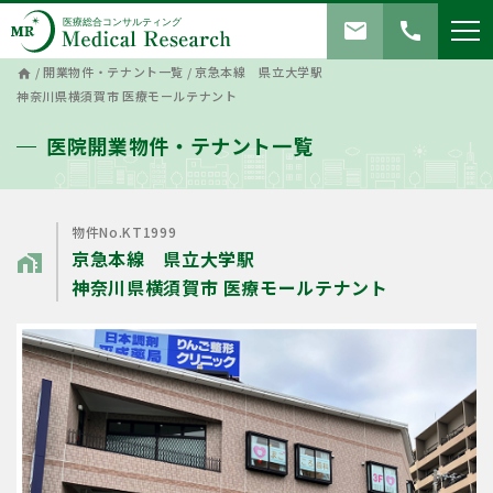
mail
call
/
開業物件・テナント一覧
/
京急本線 県立大学駅
home
神奈川県横須賀市 医療モールテナント
医院開業物件・テナント一覧
物件No.KT1999
京急本線 県立大学駅
home_work
神奈川県横須賀市 医療モールテナント