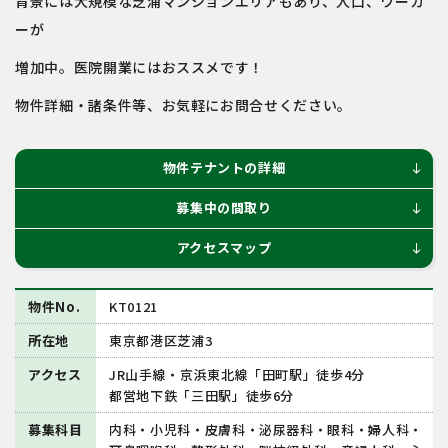
背景には大規模な芝浦マンションエリアもあり、人口、ワーカ
ーが
増加中。医院開業にはおススメです！
物件詳細・諸条件等、お気軽にお問合せください。
物件テナントの詳細
south
募集中の間取り
south
アクセスマップ
south
物件No.
KT0121
所在地
東京都港区芝浦3
アクセス
JR山手線・京浜東北線「田町駅」徒歩4分
都営地下鉄「三田駅」徒歩6分
募集科目
内科・小児科・皮膚科・泌尿器科・眼科・婦人科・