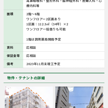
耳鼻咽喉科・整形外科・脳神経外科・産婦人科・心
療内科等
面積
2階～6階
ワンフロアー2区画あり
1区画：112.3㎡（34坪）×2
ワンフロア一括借りも可能
1階は調剤薬局開局予定
賃料
応相談
保証金等
応相談
備考
2023年11月末竣工予定
物件・テナントの詳細