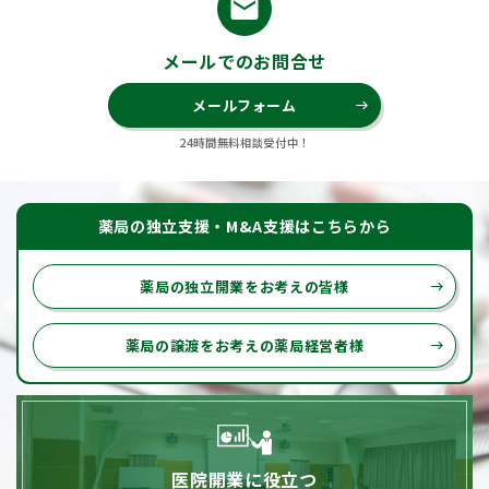
email
メールでのお問合せ
メールフォーム
east
24時間無料相談受付中！
薬局の独立支援・M&A支援はこちらから
薬局の独立開業をお考えの皆様
east
薬局の譲渡をお考えの薬局経営者様
east
医院開業に役立つ