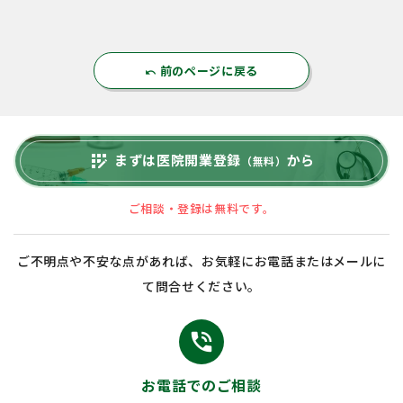
前のページに戻る
undo
まずは医院開業登録
から
app_registration
（無料）
ご相談・登録は無料です。
ご不明点や不安な点があれば、お気軽にお電話またはメールに
て問合せください。
phone_in_talk
お電話でのご相談