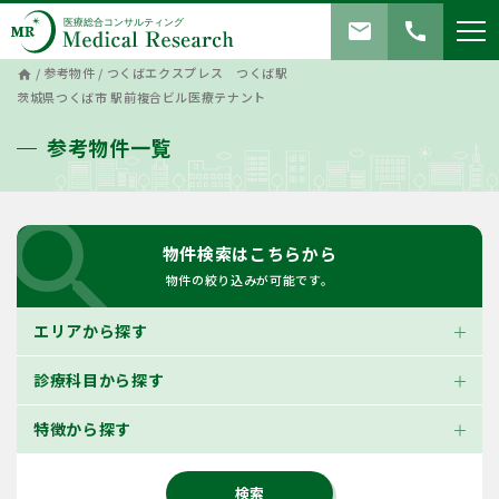
mail
call
/
参考物件
/
つくばエクスプレス つくば駅
home
茨城県つくば市 駅前複合ビル医療テナント
参考物件一覧
search
物件検索はこちらから
物件の絞り込みが可能です。
エリアから探す
診療科目から探す
特徴から探す