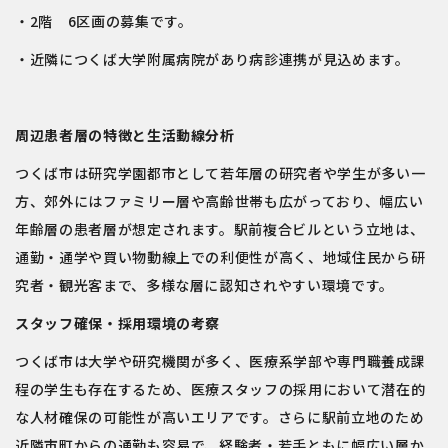
・2階 6区画の募集です。
・近隣につくば大学附属病院があり病診連携が見込めます。
周辺患者層の特徴と生活動線分析
つくば市は研究学園都市として若年層の研究者や学生が多い一
方、郊外にはファミリー層や高齢世帯も広がっており、幅広い
年齢層の患者層が想定されます。駅前複合ビルという立地は、
通勤・通学や買い物動線上での利便性が高く、地域住民から研
究者・観光客まで、多様な層に認知されやすい環境です。
スタッフ確保・採用環境の考察
つくば市は大学や研究機関が多く、医療系学部や専門職養成課
程の学生も存在するため、医療スタッフの採用において潜在的
な人材確保の可能性が高いエリアです。さらに駅前立地のため
近隣市町からの通勤も容易で、経験者・若手ともに幅広い層か