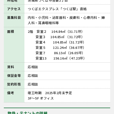
所在地
茨城県つくば市吾妻2丁目
アクセス
つくばエクスプレス「つくば駅」直結
募集科目
内科・小児科・泌尿器科・皮膚科・心療内科・ 婦
人科・耳鼻咽喉科等
面積
2階 貸室２ 104.84㎡（31.71坪）
貸室３ 104.85㎡ （31.72坪）
貸室４ 104.85㎡（31.72坪）
貸室５ 121.24㎡（36.67坪）
貸室７ 86.13㎡（26.05坪）
貸室13 156.16㎡（47.23坪）
賃料
応相談
保証金等
応相談
契約形態
応相談
備考
竣工時期 2025年2月末予定
3F～5F オフィス
物件・テナントの詳細