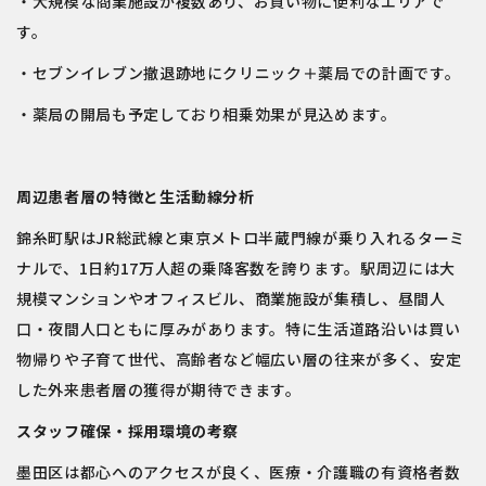
・大規模な商業施設が複数あり、お買い物に便利なエリアで
す。
・セブンイレブン撤退跡地にクリニック＋薬局での計画です。
・薬局の開局も予定しており相乗効果が見込めます。
周辺患者層の特徴と生活動線分析
錦糸町駅はJR総武線と東京メトロ半蔵門線が乗り入れるターミ
ナルで、1日約17万人超の乗降客数を誇ります。駅周辺には大
規模マンションやオフィスビル、商業施設が集積し、昼間人
口・夜間人口ともに厚みがあります。特に生活道路沿いは買い
物帰りや子育て世代、高齢者など幅広い層の往来が多く、安定
した外来患者層の獲得が期待できます。
スタッフ確保・採用環境の考察
墨田区は都心へのアクセスが良く、医療・介護職の有資格者数