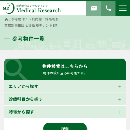
mail
call
/
参考物件
/
JR総武線 錦糸町駅
home
東京都墨田区 ビル医療テナント1階
参考物件一覧
search
物件検索はこちらから
物件の絞り込みが可能です。
エリアから探す
診療科目から探す
特徴から探す