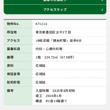
アクセスマップ
south
物件No.
KT1111
所在地
東京都墨田区太平3丁目
アクセス
JR総武線「錦糸町駅」徒歩6分
募集科目
内科・心療内科等
面積
1階 224.72㎡（67.98坪）
賃料
応相談
保証金等
応相談
契約形態
応相談
備考
入居時期 2025年8月初旬
竣工 2016年1月
構造 RC造10階建て