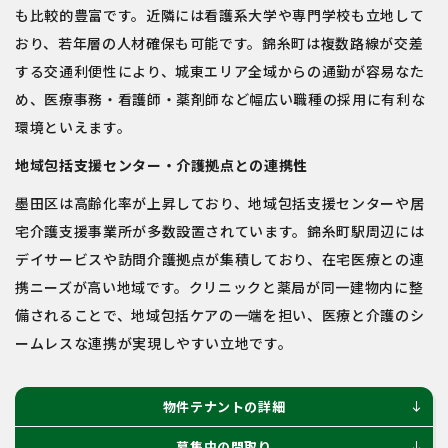
も比較的豊富です。近隣には看護系大学や専門学校も立地して
おり、若年層の人材確保も可能です。錦糸町は複数路線が交差
する交通利便性により、城東エリア全域からの通勤が容易なた
め、医療事務・看護師・薬剤師など幅広い職種の採用に有利な
環境といえます。
地域包括支援センター・介護拠点との連携性
墨田区は高齢化率が上昇しており、地域包括支援センターや居
宅介護支援事業所が多数設置されています。錦糸町駅周辺には
デイサービスや訪問介護拠点が集積しており、在宅医療との連
携ニーズが高い地域です。クリニックと薬局が同一建物内に整
備されることで、地域包括ケアの一端を担い、医療と介護のシ
ームレスな連携が実現しやすい立地です。
物件テナントの詳細
south
募集中の間取り
south