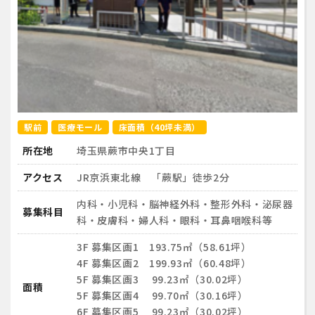
駅前
医療モール
床面積（40坪未満）
所在地
埼玉県蕨市中央1丁目
アクセス
JR京浜東北線 「蕨駅」徒歩2分
内科・小児科・脳神経外科・整形外科・泌尿器
募集科目
科・皮膚科・婦人科・眼科・耳鼻咽喉科等
3F 募集区画1 193.75㎡（58.61坪）
4F 募集区画2 199.93㎡（60.48坪）
5F 募集区画3 99.23㎡（30.02坪）
面積
5F 募集区画4 99.70㎡（30.16坪）
6F 募集区画5 99.23㎡（30.02坪）