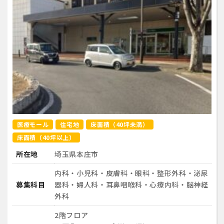
医療モール
住宅地
床面積（40坪未満）
床面積（40坪以上）
所在地
埼玉県本庄市
内科・小児科・皮膚科・眼科・整形外科・泌尿
募集科目
器科・婦人科・耳鼻咽喉科・心療内科・脳神経
外科
2階フロア