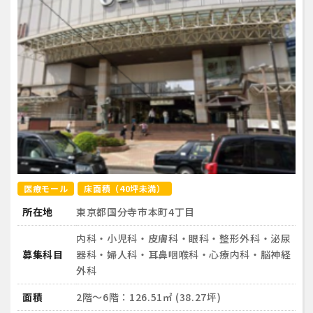
医療モール
床面積（40坪未満）
所在地
東京都国分寺市本町4丁目
内科・小児科・皮膚科・眼科・整形外科・泌尿
募集科目
器科・婦人科・耳鼻咽喉科・心療内科・脳神経
外科
面積
2階～6階：126.51㎡ (38.27坪)