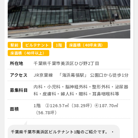
駅前
ビルテナント
1階
床面積（40坪未満）
床面積（40坪以上）
所在地
千葉県千葉市美浜区ひび野2丁目
アクセス
JR京葉線 「海浜幕張駅」 公園口から徒歩1分
内科・小児科・脳神経外科・整形外科・泌尿器
募集科目
科・皮膚科・婦人科・眼科・耳鼻咽喉科等
1階 ②126.57㎡（38.29坪）④187.70㎡
面積
（56.78坪）
千葉県千葉市美浜区ビルテナント1階のご紹介です。 ・