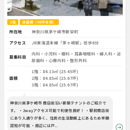
1階
床面積（40坪未満）
所在地
神奈川県茅ケ崎市新栄町
アクセス
JR東海道本線「茅ヶ崎駅」徒歩6分
内科・小児科・眼科・耳鼻咽喉科・婦人科・泌
募集科目
尿器科・心療内科・整形外科
1階：84.13㎡ (25.45坪)
面積
2階：84.85㎡ (25.67坪)
3階：84.85㎡ (25.67坪)
神奈川県茅ケ崎市 商店街沿い新築テナントのご紹介で
す。 ・2wayアクセス可能で利便性良好！ ・駅前商店街
にあり人通りが多く、住民の生活動線上にあるため早期
認知が可能 ・周辺には戸...