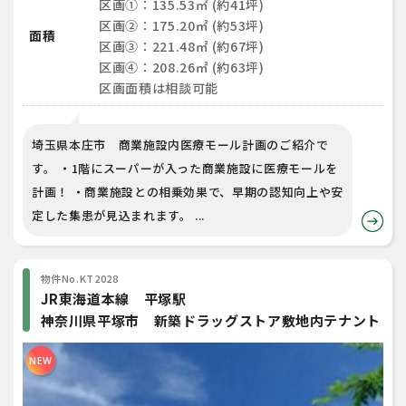
区画①：135.53㎡ (約41坪)
区画②：175.20㎡ (約53坪)
面積
区画③：221.48㎡ (約67坪)
区画④：208.26㎡ (約63坪)
区画面積は相談可能
埼玉県本庄市 商業施設内医療モール計画のご紹介で
す。 ・1階にスーパーが入った商業施設に医療モールを
計画！ ・商業施設との相乗効果で、早期の認知向上や安
定した集患が見込まれます。 ...
物件No.KT2028
JR東海道本線 平塚駅
神奈川県平塚市 新築ドラッグストア敷地内テナント
NEW