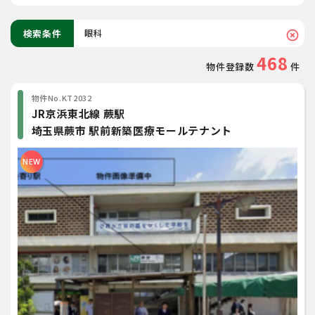
検索条件
眼科
highlight_off
468
物件登録数
件
物件No.KT2032
JR京浜東北線 蕨駅
埼玉県蕨市 駅前新築医療モールテナント
NEW