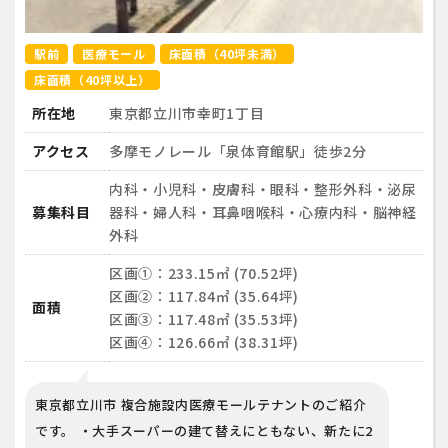
駅前
医療モール
床面積（40坪未満）
床面積（40坪以上）
所在地
東京都立川市幸町1丁目
アクセス
多摩モノレール「泉体育館駅」徒歩2分
内科・小児科・皮膚科・眼科・整形外科・泌尿
募集科目
器科・婦人科・耳鼻咽喉科・心療内科・脳神経
外科
区画①：233.15㎡ (70.52坪)
区画②：117.84㎡ (35.64坪)
面積
区画③：117.48㎡ (35.53坪)
区画④：126.66㎡ (38.31坪)
東京都立川市 複合施設内医療モールテナントのご紹介
です。 ・大手スーパーの建て替えにともない、新たに2