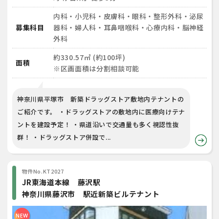
内科・小児科・皮膚科・眼科・整形外科・泌尿
募集科目
器科・婦人科・耳鼻咽喉科・心療内科・脳神経
外科
約330.57㎡ (約100坪)
面積
※区画面積は分割相談可能
神奈川県平塚市 新築ドラッグストア敷地内テナントの
ご紹介です。 ・ドラッグストアの敷地内に医療向けテナ
ントを建設予定！ ・県道沿いで交通量も多く視認性抜
群！ ・ドラッグストア併設で...
物件No.KT2027
JR東海道本線 藤沢駅
神奈川県藤沢市 駅近新築ビルテナント
NEW