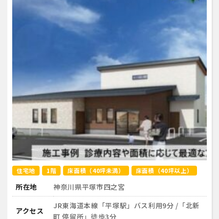
住宅地
1階
床面積（40坪未満）
床面積（40坪以上）
所在地
神奈川県平塚市四之宮
JR東海道本線「平塚駅」バス利用9分 /「北新
アクセス
町 停留所」徒歩3分