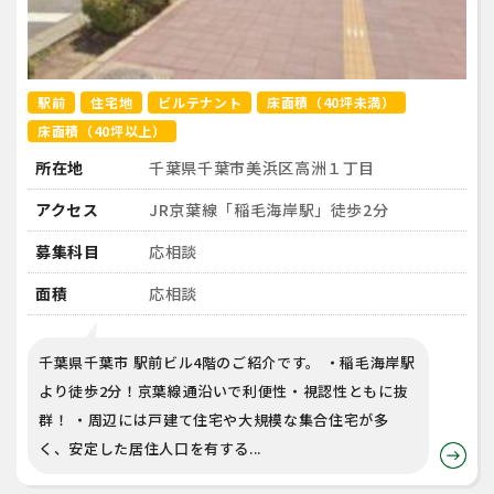
駅前
住宅地
ビルテナント
床面積（40坪未満）
床面積（40坪以上）
所在地
千葉県千葉市美浜区高洲１丁目
アクセス
JR京葉線「稲毛海岸駅」徒歩2分
募集科目
応相談
面積
応相談
千葉県千葉市 駅前ビル4階のご紹介です。 ・稲毛海岸駅
より徒歩2分！京葉線通沿いで利便性・視認性ともに抜
群！ ・周辺には戸建て住宅や大規模な集合住宅が多
く、安定した居住人口を有する...