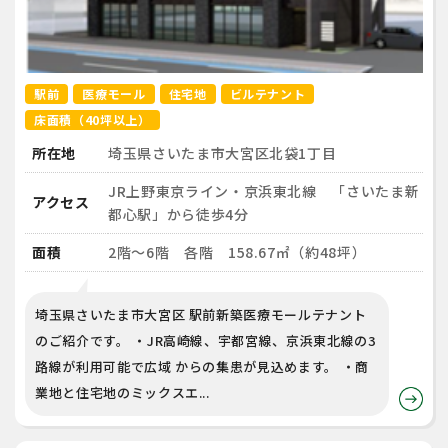
駅前
医療モール
住宅地
ビルテナント
床面積（40坪以上）
所在地
埼玉県さいたま市大宮区北袋1丁目
JR上野東京ライン‧京浜東北線 「さいたま新
アクセス
都心駅」から徒歩4分
面積
2階～6階 各階 158.67㎡（約48坪）
埼玉県さいたま市大宮区 駅前新築医療モールテナント
のご紹介です。 ・JR高崎線、宇都宮線、京浜東北線の3
路線が利用可能で広域 からの集患が見込めます。 ・商
業地と住宅地のミックスエ...