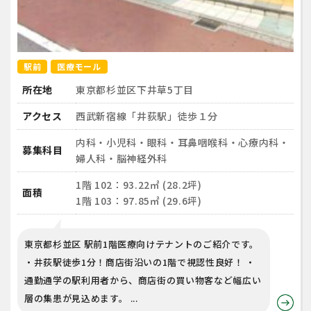
駅前
医療モール
所在地
東京都杉並区下井草5丁目
アクセス
⻄武新宿線「井荻駅」徒歩１分
内科・小児科・眼科・耳鼻咽喉科・心療内科・
募集科目
婦人科・脳神経外科
1階 102：93.22㎡ (28.2坪)
面積
1階 103：97.85㎡ (29.6坪)
東京都杉並区 駅前1階医療向けテナントのご紹介です。
・井荻駅徒歩1分！商店街沿いの1階で視認性良好！ ・
通勤通学の駅利用者から、商店街の買い物客など幅広い
層の集患が見込めます。 ...