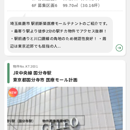
6F 募集区画6 99.70㎡（30.16坪）
埼玉県蕨市 駅前新築医療モールテナントのご紹介です。
・最寄り駅より徒歩2分の駅チカ物件でアクセス抜群！
・駅前通りと川口蕨線の角地のため視認性良好！ ・周
辺は東京近郊でも屈指の人...
物件No.KT2031
JR中央線 国分寺駅
東京都国分寺市 医療モール計画
NEW