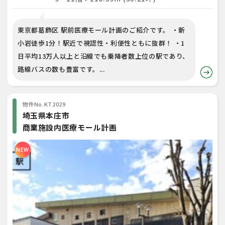
東京都葛飾区 駅前医療モール計画のご紹介です。 ・新
小岩徒歩1分！駅近で視認性・利便性ともに抜群！ ・1
日平均13万人以上と沿線でも乗降者数上位の駅であり、
路線バスの数も豊富です。...
物件No.KT2029
埼玉県本庄市
商業施設内医療モール計画
NEW