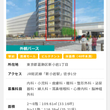
駅前
医療モール
ビルテナント
床面積（40坪未満）
所在地
東京都葛飾区新小岩1丁目
アクセス
JR総武線「新小岩駅」徒歩1分
内科・小児科・皮膚科・眼科・整形外科・泌尿
募集科目
器科・婦人科・耳鼻咽喉科・心療内科・脳神経
外科
2～8階：109.61㎡ (33.16坪)
面積
9～11階：116.39㎡ (35.21坪)