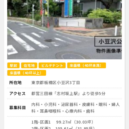
駅前
住宅地
ビルテナント
床面積（40坪未満）
床面積（40坪以上）
所在地
東京都板橋区小豆沢3丁目
アクセス
都営三田線「志村坂上駅」より徒歩5分
内科・小児科・泌尿器科・皮膚科・眼科・婦人
募集科目
科・耳鼻咽喉科・心療内科・歯科
1階-区画1 99.27㎡（30.03坪）
2階-区画2 105.61㎡（31.95坪）