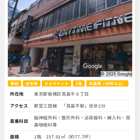
駅前
住宅地
ビルテナント
1階
床面積（40坪以上）
所在地
東京都板橋区高島平８丁目
アクセス
都営三田線 「高島平駅」徒歩2分
脳神経外科・整形外科・泌尿器科・婦人科・耳
募集科目
鼻咽喉科等
面積
1階 257.01㎡（約77.7坪）