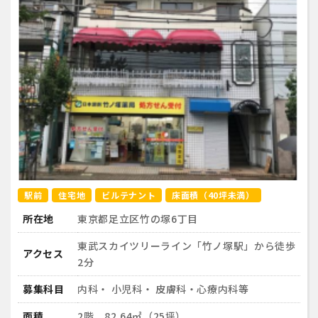
駅前
住宅地
ビルテナント
床面積（40坪未満）
所在地
東京都足立区竹の塚6丁目
東武スカイツリーライン「竹ノ塚駅」から徒歩
アクセス
2分
募集科目
内科・ 小児科・ 皮膚科・心療内科等
面積
2階 82.64㎡（25坪）