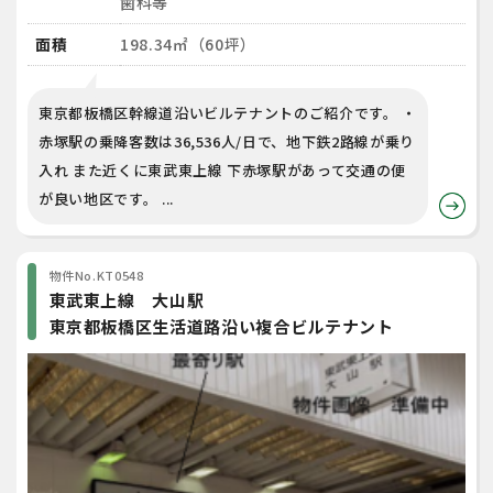
歯科等
面積
198.34㎡（60坪）
東京都板橋区幹線道沿いビルテナントのご紹介です。 ・
赤塚駅の乗降客数は36,536人/日で、地下鉄2路線が乗り
入れ また近くに東武東上線 下赤塚駅があって交通の便
が良い地区です。 ...
物件No.KT0548
東武東上線 大山駅
東京都板橋区生活道路沿い複合ビルテナント