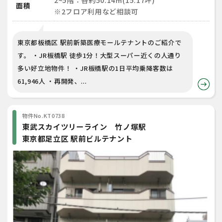
2~5階：各約50.14㎡(15.17坪)
面積
※2フロア利用など相談可
東京都板橋区 駅前新築医療モールテナントのご紹介で
す。 ・JR板橋駅 徒歩1分！大型スーパー近くの人通り
多い好立地物件！ ・JR板橋駅の1日平均乗降客数は
61,946人 ・再開発、...
物件No.KT0738
東武スカイツリーライン 竹ノ塚駅
東京都足立区 駅前ビルテナント