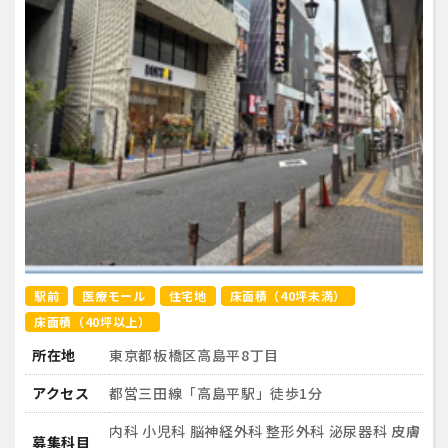
駅前
医療モール
住宅地
床面積（40坪未満）
床面積（40坪以上）
所在地
東京都板橋区高島平8丁目
アクセス
都営三田線「高島平駅」徒歩1分
内科 小児科 脳神経外科 整形外科 泌尿器科 皮膚
募集科目