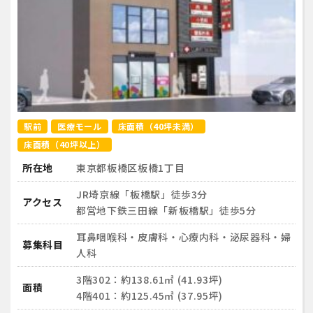
駅前
医療モール
床面積（40坪未満）
床面積（40坪以上）
所在地
東京都板橋区板橋1丁目
JR埼京線「板橋駅」徒歩3分
アクセス
都営地下鉄三田線「新板橋駅」徒歩5分
耳鼻咽喉科・皮膚科・心療内科・泌尿器科・婦
募集科目
人科
3階302：約138.61㎡ (41.93坪)
面積
4階401：約125.45㎡ (37.95坪)