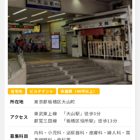
住宅地
ビルテナント
床面積（40坪以上）
所在地
東京都板橋区大山町
東武東上線 「大山駅」徒歩3分
アクセス
都営三田線 「板橋区役所駅」徒歩13分
内科・小児科・泌尿器科・皮膚科・婦人科・耳
募集科目
鼻咽喉科・歯科等