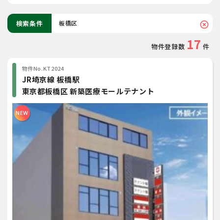
検索条件
板橋区
highlight_off
17
物件登録数
件
物件No.KT2024
JR埼京線 板橋駅
東京都板橋区 新築医療モールテナント
NEW